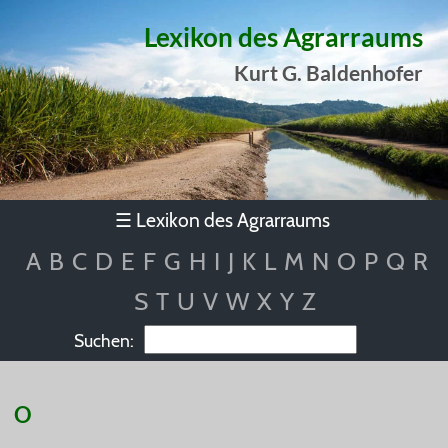
Lexikon des Agrarraums
Kurt G. Baldenhofer
Lexikon des Agrarraums
☰
A
B
C
D
E
F
G
H
I
J
K
L
M
N
O
P
Q
R
S
T
U
V
W
X
Y
Z
Suchen:
O