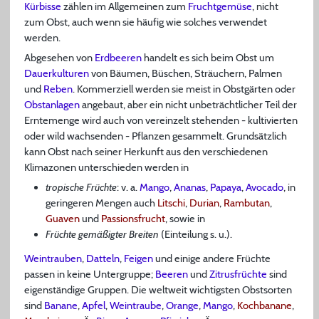
Kürbisse
zählen im Allgemeinen zum
Fruchtgemüse
, nicht
zum Obst, auch wenn sie häufig wie solches verwendet
werden.
Abgesehen von
Erdbeeren
handelt es sich beim Obst um
Dauerkulturen
von Bäumen, Büschen, Sträuchern, Palmen
und
Reben
. Kommerziell werden sie meist in Obstgärten oder
Obstanlagen
angebaut, aber ein nicht unbeträchtlicher Teil der
Erntemenge wird auch von vereinzelt stehenden - kultivierten
oder wild wachsenden - Pflanzen gesammelt. Grundsätzlich
kann Obst nach seiner Herkunft aus den verschiedenen
Klimazonen unterschieden werden in
tropische Früchte
: v. a.
Mango
,
Ananas
,
Papaya
,
Avocado
, in
geringeren Mengen auch
Litschi
,
Durian
,
Rambutan
,
Guaven
und
Passionsfrucht
, sowie in
Früchte gemäßigter Breiten
(Einteilung s. u.).
Weintrauben
,
Datteln
,
Feigen
und einige andere Früchte
passen in keine Untergruppe;
Beeren
und
Zitrusfrüchte
sind
eigenständige Gruppen. Die weltweit wichtigsten Obstsorten
sind
Banane
,
Apfel
,
Weintraube
,
Orange
,
Mango
,
Kochbanane
,