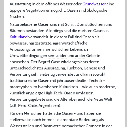
Ausstattung, in dem offenes Wasser oder
Grundwasser
eine
üppigere Vegetation ermöglicht. Oasen sind ökologische
Nischen.
Naturbelassene Oasen sind mit Schilf, Dornsträuchern und
Bäumen bestanden. Allerdings sind die meisten Oasen in
Kulturland
verwandelt. In diesem Fall sind Oasen als
bewässerungsgestützte, agrarwirtschaftliche
Anpassungsformen menschlichen Lebens an
Umweltbedingungen
semiarider
und
arider
Gebiete
anzusehen. Der Begriff Oase wird angesichts deren
unterschiedlichster Ausprägung, Funktion, Genese und
Verbreitung sehr vielseitig verwendet und kann sowohl
traditionsreiche Oasen mit jahrtausendealter Technik -
prototypisch im islamischen Kulturkreis -, wie auch moderne,
künstlich angelegte High-Tech-Oasen umfassen.
Verbreitungsgebiete sind die Alte, aber auch die Neue Welt
(z.B. Peru, Chile, Argentinien).
Für den Menschen hatten die Oasen - und haben sie
stellenweise noch immer - elementare Bedeutung als
Wasserstellen und Rastplätze nomadischer Gruppen in der