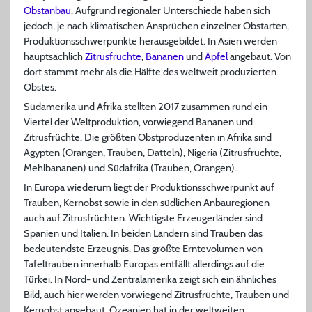
Obstanbau
. Aufgrund regionaler Unterschiede haben sich
jedoch, je nach klimatischen Ansprüchen einzelner Obstarten,
Produktionsschwerpunkte herausgebildet. In Asien werden
hauptsächlich
Zitrusfrüchte
,
Bananen
und
Äpfel
angebaut. Von
dort stammt mehr als die Hälfte des weltweit produzierten
Obstes.
Südamerika und Afrika stellten 2017 zusammen rund ein
Viertel der Weltproduktion, vorwiegend Bananen und
Zitrusfrüchte. Die größten Obstproduzenten in Afrika sind
Ägypten (Orangen, Trauben, Datteln), Nigeria (Zitrusfrüchte,
Mehlbananen) und Südafrika (Trauben, Orangen).
In Europa wiederum liegt der Produktionsschwerpunkt auf
Trauben, Kernobst sowie in den südlichen Anbauregionen
auch auf Zitrusfrüchten. Wichtigste Erzeugerländer sind
Spanien und Italien. In beiden Ländern sind Trauben das
bedeutendste Erzeugnis. Das größte Erntevolumen von
Tafeltrauben innerhalb Europas entfällt allerdings auf die
Türkei. In Nord- und Zentralamerika zeigt sich ein ähnliches
Bild, auch hier werden vorwiegend Zitrusfrüchte, Trauben und
Kernobst angebaut. Ozeanien hat in der weltweiten