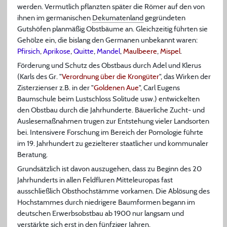
werden. Vermutlich pflanzten später die Römer auf den von
ihnen im germanischen
Dekumatenland
gegründeten
Gutshöfen planmäßig Obstbäume an. Gleichzeitig führten sie
Gehölze ein, die bislang den Germanen unbekannt waren:
Pfirsich
,
Aprikose
,
Quitte
,
Mandel
,
Maulbeere
,
Mispel
.
Förderung und Schutz des Obstbaus durch Adel und Klerus
(Karls des Gr. "
Verordnung über die Krongüter
", das Wirken der
Zisterzienser z.B. in der "
Goldenen Aue
", Carl Eugens
Baumschule beim Lustschloss Solitude usw.) entwickelten
den Obstbau durch die Jahrhunderte. Bäuerliche Zucht- und
Auslesemaßnahmen trugen zur Entstehung vieler Landsorten
bei. Intensivere Forschung im Bereich der Pomologie führte
im 19. Jahrhundert zu gezielterer staatlicher und kommunaler
Beratung.
Grundsätzlich ist davon auszugehen, dass zu Beginn des 20
Jahrhunderts in allen Feldfluren Mitteleuropas fast
ausschließlich Obsthochstämme vorkamen. Die Ablösung des
Hochstammes durch niedrigere Baumformen begann im
deutschen Erwerbsobstbau ab 1900 nur langsam und
verstärkte sich erst in den fünfziger Jahren.