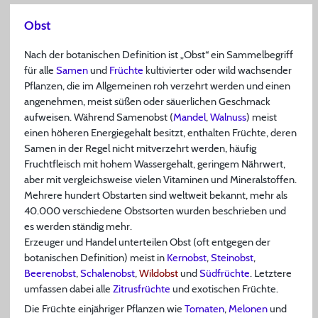
Obst
Nach der botanischen Definition ist „Obst“ ein Sammelbegriff
für alle
Samen
und
Früchte
kultivierter oder wild wachsender
Pflanzen, die im Allgemeinen roh verzehrt werden und einen
angenehmen, meist süßen oder säuerlichen Geschmack
aufweisen. Während Samenobst (
Mandel
,
Walnuss
) meist
einen höheren Energiegehalt besitzt, enthalten Früchte, deren
Samen in der Regel nicht mitverzehrt werden, häufig
Fruchtfleisch mit hohem Wassergehalt, geringem Nährwert,
aber mit vergleichsweise vielen Vitaminen und Mineralstoffen.
Mehrere hundert Obstarten sind weltweit bekannt, mehr als
40.000 verschiedene Obstsorten wurden beschrieben und
es werden ständig mehr.
Erzeuger und Handel unterteilen Obst (oft entgegen der
botanischen Definition) meist in
Kernobst
,
Steinobst
,
Beerenobst
,
Schalenobst
,
Wildobst
und
Südfrüchte
. Letztere
umfassen dabei alle
Zitrusfrüchte
und exotischen Früchte.
Die Früchte einjähriger Pflanzen wie
Tomaten
,
Melonen
und