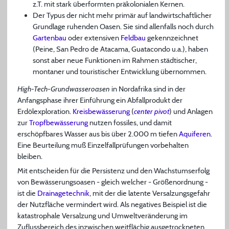
z.T. mit stark überformten präkolonialen Kernen.
Der Typus der nicht mehr primär auf landwirtschaftlicher
Grundlage ruhenden Oasen. Sie sind allenfalls noch durch
Gartenbau
oder extensiven
Feldbau
gekennzeichnet
(Peine, San Pedro de Atacama, Guatacondo u.a.), haben
sonst aber neue Funktionen im Rahmen städtischer,
montaner und touristischer Entwicklung übernommen.
High-Tech-Grundwasseroasen
in Nordafrika sind in der
Anfangsphase ihrer Einführung ein Abfallprodukt der
Erdölexploration.
Kreisbewässerung
(
center pivot
) und Anlagen
zur
Tropfbewässerung
nutzen fossiles, und damit
erschöpfbares Wasser aus bis über 2.000 m tiefen
Aquiferen
.
Eine Beurteilung muß Einzelfallprüfungen vorbehalten
bleiben.
Mit entscheiden für die Persistenz und den Wachstumserfolg
von Bewässerungsoasen - gleich welcher - Größenordnung -
ist die
Drainagetechnik
, mit der die latente Versalzungsgefahr
der Nutzfläche vermindert wird. Als negatives Beispiel ist die
katastrophale Versalzung und Umweltveränderung im
Zuflussbereich des inzwischen weitflächig ausgetrockneten