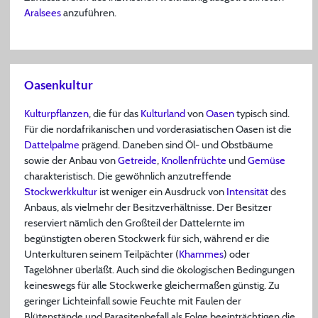
Aralsees
anzuführen.
Oasenkultur
Kulturpflanzen
, die für das
Kulturland
von
Oasen
typisch sind.
Für die nordafrikanischen und vorderasiatischen Oasen ist die
Dattelpalme
prägend. Daneben sind Öl- und Obstbäume
sowie der Anbau von
Getreide
,
Knollenfrüchte
und
Gemüse
charakteristisch. Die gewöhnlich anzutreffende
Stockwerkkultur
ist weniger ein Ausdruck von
Intensität
des
Anbaus, als vielmehr der Besitzverhältnisse. Der Besitzer
reserviert nämlich den Großteil der Dattelernte im
begünstigten oberen Stockwerk für sich, während er die
Unterkulturen seinem Teilpächter (
Khammes
) oder
Tagelöhner überläßt. Auch sind die ökologischen Bedingungen
keineswegs für alle Stockwerke gleichermaßen günstig. Zu
geringer Lichteinfall sowie Feuchte mit Faulen der
Blütenstände und Parasitenbefall als Folge beeinträchtigen die