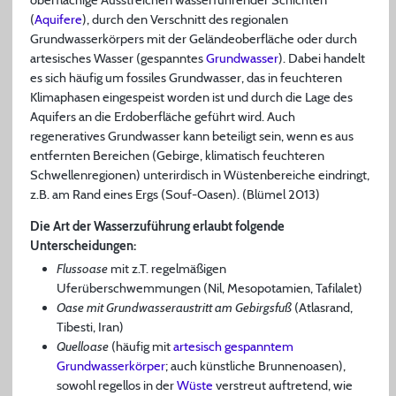
oberflächige Ausstreichen wasserführender Schichten
(
Aquifere
), durch den Verschnitt des regionalen
Grundwasserkörpers mit der Geländeoberfläche oder durch
artesisches Wasser (gespanntes
Grundwasser
). Dabei handelt
es sich häufig um fossiles Grundwasser, das in feuchteren
Klimaphasen eingespeist worden ist und durch die Lage des
Aquifers an die Erdoberfläche geführt wird. Auch
regeneratives Grundwasser kann beteiligt sein, wenn es aus
entfernten Bereichen (Gebirge, klimatisch feuchteren
Schwellenregionen) unterirdisch in Wüstenbereiche eindringt,
z.B. am Rand eines Ergs (Souf-Oasen). (Blümel 2013)
Die Art der Wasserzuführung erlaubt folgende
Unterscheidungen:
Flussoase
mit z.T. regelmäßigen
Uferüberschwemmungen (Nil, Mesopotamien, Tafilalet)
Oase mit Grundwasseraustritt am Gebirgsfuß
(Atlasrand,
Tibesti, Iran)
Quelloase
(häufig mit
artesisch gespanntem
Grundwasserkörper
; auch künstliche Brunnenoasen),
sowohl regellos in der
Wüste
verstreut auftretend, wie