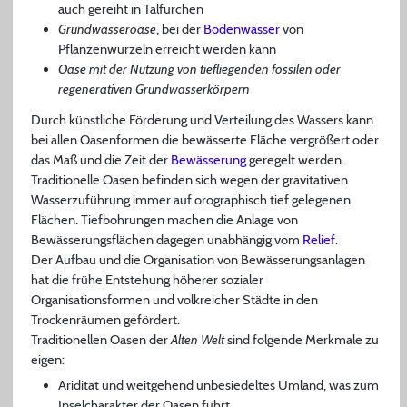
auch gereiht in Talfurchen
Grundwasseroase
, bei der
Bodenwasser
von
Pflanzenwurzeln erreicht werden kann
Oase mit der Nutzung von tiefliegenden fossilen oder
regenerativen Grundwasserkörpern
Durch künstliche Förderung und Verteilung des Wassers kann
bei allen Oasenformen die bewässerte Fläche vergrößert oder
das Maß und die Zeit der
Bewässerung
geregelt werden.
Traditionelle Oasen befinden sich wegen der gravitativen
Wasserzuführung immer auf orographisch tief gelegenen
Flächen. Tiefbohrungen machen die Anlage von
Bewässerungsflächen dagegen unabhängig vom
Relief
.
Der Aufbau und die Organisation von Bewässerungsanlagen
hat die frühe Entstehung höherer sozialer
Organisationsformen und volkreicher Städte in den
Trockenräumen gefördert.
Traditionellen Oasen der
Alten Welt
sind folgende Merkmale zu
eigen:
Aridität und weitgehend unbesiedeltes Umland, was zum
Inselcharakter der Oasen führt