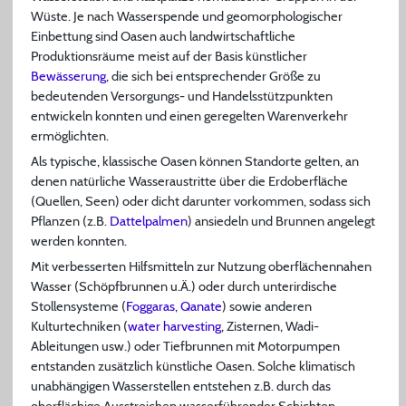
Wüste. Je nach Wasserspende und geomorphologischer
Einbettung sind Oasen auch landwirtschaftliche
Produktionsräume meist auf der Basis künstlicher
Bewässerung
, die sich bei entsprechender Größe zu
bedeutenden Versorgungs- und Handelsstützpunkten
entwickeln konnten und einen geregelten Warenverkehr
ermöglichten.
Als typische, klassische Oasen können Standorte gelten, an
denen natürliche Wasseraustritte über die Erdoberfläche
(Quellen, Seen) oder dicht darunter vorkommen, sodass sich
Pflanzen (z.B.
Dattelpalmen
) ansiedeln und Brunnen angelegt
werden konnten.
Mit verbesserten Hilfsmitteln zur Nutzung oberflächennahen
Wasser (Schöpfbrunnen u.Ä.) oder durch unterirdische
Stollensysteme (
Foggaras
,
Qanate
) sowie anderen
Kulturtechniken (
water harvesting
, Zisternen, Wadi-
Ableitungen usw.) oder Tiefbrunnen mit Motorpumpen
entstanden zusätzlich künstliche Oasen. Solche klimatisch
unabhängigen Wasserstellen entstehen z.B. durch das