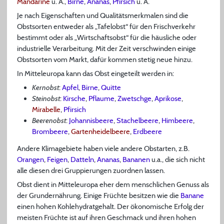
Mandarine
u. Ä.,
Birne
,
Ananas
,
Pfirsich
u. Ä.
Je nach Eigenschaften und Qualitätsmerkmalen sind die
Obstsorten entweder als „Tafelobst“ für den Frischverkehr
bestimmt oder als „Wirtschaftsobst“ für die häusliche oder
industrielle Verarbeitung. Mit der Zeit verschwinden einige
Obstsorten vom Markt, dafür kommen stetig neue hinzu.
In Mitteleuropa kann das Obst eingeteilt werden in:
Kernobst
:
Apfel
,
Birne
,
Quitte
Steinobst
:
Kirsche
,
Pflaume
,
Zwetschge
,
Aprikose
,
Mirabelle
,
Pfirsich
Beerenobst
:
Johannisbeere
,
Stachelbeere
,
Himbeere
,
Brombeere
,
Gartenheidelbeere
,
Erdbeere
Andere Klimagebiete haben viele andere Obstarten, z.B.
Orangen
,
Feigen
,
Datteln
,
Ananas
,
Bananen
u.a., die sich nicht
alle diesen drei Gruppierungen zuordnen lassen.
Obst dient in Mitteleuropa eher dem menschlichen Genuss als
der Grundernährung. Einige Früchte besitzen wie die
Banane
einen hohen Kohlehydratgehalt. Der ökonomische Erfolg der
meisten Früchte ist auf ihren Geschmack und ihren hohen