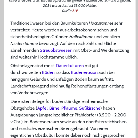
Unter allen Obstarten wird der Apfel auf der größten Fläche in Deutschland angebaut:
2024 waren das fast 33.000 Hektar.
Quelle:
BLE
Traditionell waren bei den Baumkulturen
Hochstämme
sehr
verbreitet. Heute werden aus arbeitsökonomischen und
sicherheitsbedingten Gründen
Halbstämme
und vor allem
Niederstämme
bevorzugt. Auf den nach Zahl und Fläche
abnehmenden
Streuobstwiesen
mit Obst- und Weidenutzung
sind weiterhin Hochstämme üblich.
Obstanlagen sind meist
Dauerkulturen
mit gut
durchwurzelten
Böden
, so dass
Bodenerosion
auch bei
hängigem Gelände und anfälligen Böden kaum auftritt.
Landschaftsprägend sind häufig Reihenpflanzungen entlang
von Verkehrswegen.
Die ersten Belege für bodenständige, einheimische
Obstgehölze (
Apfel
,
Birne
,
Pflaume
,
Süßkirsche
) haben
Ausgrabungen jungsteinzeitlicher Pfahldörfer (3.500 - 2.200
v.Chr.) im Bodenseeraum sowie an den oberösterreichischen
und nordschweizerischen Seen gebracht. Von einer
eigentlichen Obstkultur konnte dabei noch nicht gesprochen