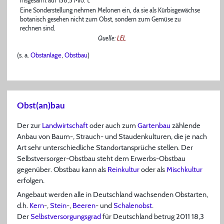
insgesamt auf 158,5 Mio. t.
Eine Sonderstellung nehmen Melonen ein, da sie als Kürbisgewächse
botanisch gesehen nicht zum Obst, sondern zum Gemüse zu
rechnen sind.
Quelle:
LEL
(s. a.
Obstanlage
,
Obstbau
)
Obst(an)bau
Der zur
Landwirtschaft
oder auch zum
Gartenbau
zählende
Anbau von Baum-, Strauch- und Staudenkulturen, die je nach
Art sehr unterschiedliche Standortansprüche stellen. Der
Selbstversorger-Obstbau steht dem Erwerbs-Obstbau
gegenüber. Obstbau kann als
Reinkultur
oder als
Mischkultur
erfolgen.
Angebaut werden alle in Deutschland wachsenden Obstarten,
d.h.
Kern
-,
Stein
-,
Beeren
- und
Schalenobst
.
Der
Selbstversorgungsgrad
für Deutschland betrug 2011 18,3