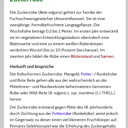
Die Zuckerrübe (
Beta vulgaris
) gehört zur Familie der
Fuchsschwanzgewächse (
Amaranthaceae
). Sie ist eine
zweijährige, fremdbefruchtete Langtagpflanze. Die
Wuchshöhe beträgt 0,5 bis 2 Meter. Im ersten Jahr entwickelt
sie im vegetativen Entwicklungsstadium oberirdisch eine
Blattrosette und eine zu einem weißen Rübenkörper
verdickten Wurzel (bis zu 20 Prozent Saccharose). Im
zweiten Jahr bildet die Rübe einen
Blütenstand
und
Samen
.
Herkunft und Ansprüche
Die Kulturformen Zuckerrübe, Mangold,
Futter
- / Runkelrübe
und Rote Bete gehen alle aus der wahrscheinlich an der
Mittelmeer- und Nordseeküste beheimateten Gemeinen
Rübe oder Wild-Bete (
B. vulgaris
L.
ssp. maritima
(L.) THELL.)
hervor.
Die Zuckerrübe entstand gegen Mitte des 18. Jahrhunderts
durch Züchtung aus der
Futterrübe
(
Runkelrübe
), weist jedoch
im Gegensatz zu dieser einen viel kleineren Fruchtkörper auf.
Primäres Selektionsziel war die Erhöhung des Zuckergehalts.