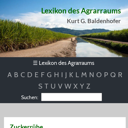
Lexikon des Agrarraums
Kurt G. Baldenhofer
Lexikon des Agrarraums
☰
A
B
C
D
E
F
G
H
I
J
K
L
M
N
O
P
Q
R
S
T
U
V
W
X
Y
Z
Suchen:
Zuckerrübe