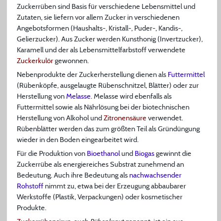
Zuckerrüben sind Basis für verschiedene Lebensmittel und
Zutaten, sie liefern vor allem Zucker in verschiedenen
Angebotsformen (Haushalts-, Kristall-, Puder-, Kandis-,
Gelierzucker). Aus Zucker werden Kunsthonig (Invertzucker),
Karamell und der als Lebensmittelfarbstoff verwendete
Zuckerkulör
gewonnen.
Nebenprodukte der Zuckerherstellung dienen als
Futtermittel
(Rübenköpfe, ausgelaugte Rübenschnitzel, Blätter) oder zur
Herstellung von
Melasse
. Melasse wird ebenfalls als
Futtermittel sowie als Nährlösung bei der biotechnischen
Herstellung von Alkohol und
Zitronensäure
verwendet.
Rübenblätter werden das zum größten Teil als Gründüngung
wieder in den Boden eingearbeitet wird.
Für die Produktion von
Bioethanol
und
Biogas
gewinnt die
Zuckerrübe als energiereiches Substrat zunehmend an
Bedeutung. Auch ihre Bedeutung als
nachwachsender
Rohstoff
nimmt zu, etwa bei der Erzeugung abbaubarer
Werkstoffe (Plastik, Verpackungen) oder kosmetischer
Produkte.