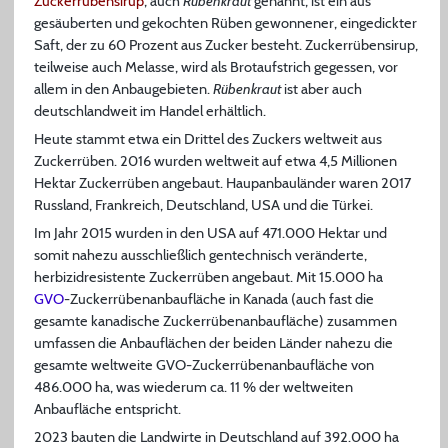
Zuckerrübensirup
, auch
Rübenkraut
genannt, ist ein aus
gesäuberten und gekochten Rüben gewonnener, eingedickter
Saft, der zu 60 Prozent aus Zucker besteht. Zuckerrübensirup,
teilweise auch Melasse, wird als Brotaufstrich gegessen, vor
allem in den Anbaugebieten.
Rübenkraut
ist aber auch
deutschlandweit im Handel erhältlich.
Heute stammt etwa ein Drittel des Zuckers weltweit aus
Zuckerrüben. 2016 wurden weltweit auf etwa 4,5 Millionen
Hektar Zuckerrüben angebaut. Haupanbauländer waren 2017
Russland, Frankreich, Deutschland, USA und die Türkei.
Im Jahr 2015 wurden in den USA auf 471.000 Hektar und
somit nahezu ausschließlich gentechnisch veränderte,
herbizidresistente Zuckerrüben angebaut. Mit 15.000 ha
GVO
-Zuckerrübenanbaufläche in Kanada (auch fast die
gesamte kanadische Zuckerrübenanbaufläche) zusammen
umfassen die Anbauflächen der beiden Länder nahezu die
gesamte weltweite GVO-Zuckerrübenanbaufläche von
486.000 ha, was wiederum ca. 11 % der weltweiten
Anbaufläche entspricht.
2023 bauten die Landwirte in Deutschland auf 392.000 ha