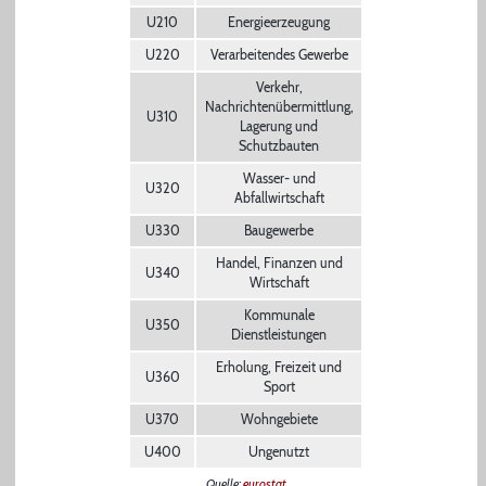
U210
Energieerzeugung
U220
Verarbeitendes Gewerbe
Verkehr,
Nachrichtenübermittlung,
U310
Lagerung und
Schutzbauten
Wasser- und
U320
Abfallwirtschaft
U330
Baugewerbe
Handel, Finanzen und
U340
Wirtschaft
Kommunale
U350
Dienstleistungen
Erholung, Freizeit und
U360
Sport
U370
Wohngebiete
U400
Ungenutzt
Quelle:
eurostat