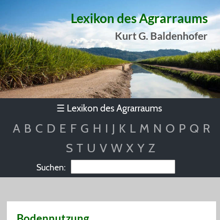
Lexikon des Agrarraums
Kurt G. Baldenhofer
Lexikon des Agrarraums
☰
A
B
C
D
E
F
G
H
I
J
K
L
M
N
O
P
Q
R
S
T
U
V
W
X
Y
Z
Suchen:
Bodennutzung