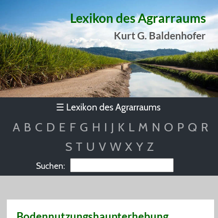
Lexikon des Agrarraums
Kurt G. Baldenhofer
Lexikon des Agrarraums
☰
A
B
C
D
E
F
G
H
I
J
K
L
M
N
O
P
Q
R
S
T
U
V
W
X
Y
Z
Suchen:
Bodennutzungshaupterhebung