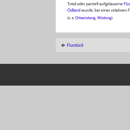
Total oder partiell aufgelassene
Flu
Ödland
wurde; bei einer relativen F
(s. a.
Ortswüstung
,
Wüstung
)
Flurstück