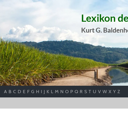
Lexikon d
Kurt G. Baldenh
A
B
C
D
E
F
G
H
I
J
K
L
M
N
O
P
Q
R
S
T
U
V
W
X
Y
Z