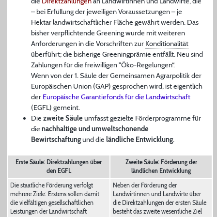
die
Direktzahlungen
an Landwirtinnen und Landwirte, die
– bei Erfüllung der jeweiligen Voraussetzungen – je
Hektar landwirtschaftlicher Fläche gewährt werden. Das
bisher verpflichtende Greening wurde mit weiteren
Anforderungen in die Vorschriften zur
Konditionalität
überführt; die bisherige Greeningprämie entfällt. Neu sind
Zahlungen für die freiwilligen "Öko-Regelungen“.
Wenn von der 1. Säule der Gemeinsamen Agrarpolitik der
Europäischen Union (GAP) gesprochen wird, ist eigentlich
der
Europäische Garantiefonds für die Landwirtschaft
(EGFL) gemeint.
Die
zweite Säule
umfasst gezielte Förderprogramme für
die
nachhaltige und umweltschonende
Bewirtschaftung
und die
ländliche Entwicklung
.
Erste Säule: Direktzahlungen über
Zweite Säule: Förderung der
den EGFL
ländlichen Entwicklung
Die staatliche Förderung verfolgt
Neben der Förderung der
mehrere Ziele: Erstens sollen damit
Landwirtinnen und Landwirte über
die vielfältigen gesellschaftlichen
die Direktzahlungen der ersten Säule
Leistungen der Landwirtschaft
besteht das zweite wesentliche Ziel