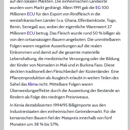
auf den lokalen Märkten. Die einheimischen Landwirte
wurden vom Markt gedrängt. Allein 1991 gab die
EG
100
Millionen
ECU
für den Export von Rindfleisch in die
westafrikanischen Länder (v.a. Ghana, Elfenbeinküste, Togo,
Benin, Senegal) aus, wobei der eigentliche Warenwert 27
Millionen
ECU
betrug. Das Fleisch wurde rund 50 % billiger als
von den ortsansässigen Bauern angeboten. Die unmittelbaren
Folgen waren negative Auswirkungen auf die realen
Einkommen und damit auf die gesamte materielle
Lebenshaltung, die medizinische Versorgung oder die Bildung
der Kinder von Nomaden in Mali und in Burkina Faso. Diese
deckten traditionell den Fleischbedarf der Küstenländer. Eine
Pflanzenproduktion als Ausgleich erlaubt in weiten Teilen des
Sahel das
Klima
nicht. Mittelbare Folgen waren
Überweidungseffekte durch die Ausweitung der Bestände an
Rindern als Folge des niedrigen Preisniveaus.
In Kenia destabilisierten 1994/95 Billigimporte aus den
Industriestaaten den einheimischen Getreidemarkt. Für die
kenianischen Bauern fiel der Maispreis innerhalb von fünf
Monaten um 38 % bis 57%.