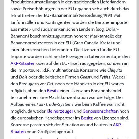
Produktionsumstellungen in den traditionellen Lieferländern
sowie Preiserhöhungen in der EU ergaben sich auch durch das
Inkrafttreten der
EU-Bananenmarktverordnung
1993. Mit
Einfuhrzöllen und Kontingenten wurden die Bananenimporte
aus mittel- und südamerikanischen Ländern (sog. Dollar-
Bananen) beschränkt zugunsten höherer Marktanteile der
Bananenproduzenten in der EU (Gran Canaria, Kreta) und
ihrer überseeischen Lieferanten. Die Lizenzen für die EU-
Importe wurden nicht an die Erzeuger in Lateinamerika, in den
AKP-Staaten
oder auf den EU-Inseln ausgegeben, sondern an
die Importeure, i.d.R. multinationale Konzerne wie
Chiquita
und
Dole
oder die britischen Firmen
Geest
und
Fyffes
. Weder
den Erzeugern vor Ort, noch den Händlern in der EU war es
möglich, ohne den
Besitz
einer Lizenz am Bananenhandel
teilzunehmen. Eine Machtkonzentration war die Folge. Der
Aufbau eines
Fair-Trade-Systems
wie beim Kaffee war nicht
möglich, da weder
Kleinerzeuger
und
Genossenschaften
noch
die europäischen Handelspartner im
Besitz
von Lizenzen sind.
Konzerne passten sich der Situation an und bauten in
AKP-
Staaten
neue Großplantagen auf.