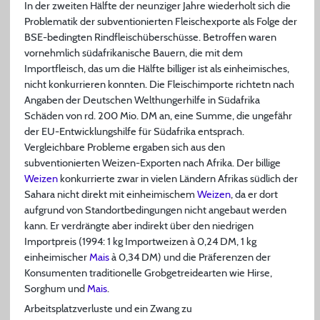
In der zweiten Hälfte der neunziger Jahre wiederholt sich die
Problematik der subventionierten Fleischexporte als Folge der
BSE-bedingten Rindfleischüberschüsse. Betroffen waren
vornehmlich südafrikanische Bauern, die mit dem
Importfleisch, das um die Hälfte billiger ist als einheimisches,
nicht konkurrieren konnten. Die Fleischimporte richtetn nach
Angaben der Deutschen Welthungerhilfe in Südafrika
Schäden von rd. 200 Mio. DM an, eine Summe, die ungefähr
der EU-Entwicklungshilfe für Südafrika entsprach.
Vergleichbare Probleme ergaben sich aus den
subventionierten Weizen-Exporten nach Afrika. Der billige
Weizen
konkurrierte zwar in vielen Ländern Afrikas südlich der
Sahara nicht direkt mit einheimischem
Weizen
, da er dort
aufgrund von Standortbedingungen nicht angebaut werden
kann. Er verdrängte aber indirekt über den niedrigen
Importpreis (1994: 1 kg Importweizen à 0,24 DM, 1 kg
einheimischer
Mais
à 0,34 DM) und die Präferenzen der
Konsumenten traditionelle Grobgetreidearten wie Hirse,
Sorghum und
Mais
.
Arbeitsplatzverluste und ein Zwang zu