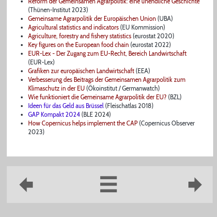
Reform der Gemeinsamen Agrarpolitik: eine unendliche Geschichte
(Thünen-Institut 2023)
Gemeinsame Agrarpolitik der Europäischen Union
(UBA)
Agricultural statistics and indicators
(EU Kommission)
Agriculture, forestry and fishery statistics
(eurostat 2020)
Key figures on the European food chain
(eurostat 2022)
EUR-Lex - Der Zugang zum EU-Recht, Bereich Landwirtschaft
(EUR-Lex)
Grafiken zur europäischen Landwirtschaft
(EEA)
Verbesserung des Beitrags der Gemeinsamen Agrarpolitik zum
Klimaschutz in der EU
(Ökoinstitut / Germanwatch)
Wie funktioniert die Gemeinsame Agrarpolitik der EU?
(BZL)
Ideen für das Geld aus Brüssel
(Fleischatlas 2018)
GAP Kompakt 2024
(BLE 2024)
How Copernicus helps implement the CAP
(Copernicus Observer
2023)