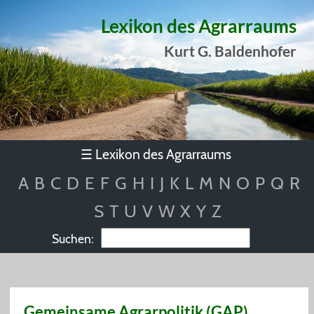
Lexikon des Agrarraums
Kurt G. Baldenhofer
Lexikon des Agrarraums
☰
A
B
C
D
E
F
G
H
I
J
K
L
M
N
O
P
Q
R
S
T
U
V
W
X
Y
Z
Suchen:
Gemeinsame Agrarpolitik (GAP)