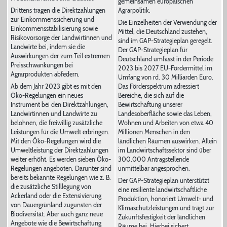
gemeinsamen europäischen
Drittens tragen die Direktzahlungen
Agrarpolitik.
zur Einkommenssicherung und
Die Einzelheiten der Verwendung der
Einkommensstabilisierung sowie
Mittel, die Deutschland zustehen,
Risikovorsorge der Landwirtinnen und
sind im GAP-Strategieplan geregelt.
Landwirte bei, indem sie die
Der GAP-Strategieplan für
Auswirkungen der zum Teil extremen
Deutschland umfasst in der Periode
Preisschwankungen bei
2023 bis 2027 EU-Fördermittel im
Agrarprodukten abfedern.
Umfang von rd. 30 Milliarden Euro.
Ab dem Jahr 2023 gibt es mit den
Das Förderspektrum adressiert
Öko-Regelungen ein neues
Bereiche, die sich auf die
Instrument bei den Direktzahlungen,
Bewirtschaftung unserer
Landwirtinnen und Landwirte zu
Landesoberfläche sowie das Leben,
belohnen, die freiwillig zusätzliche
Wohnen und Arbeiten von etwa 40
Leistungen für die Umwelt erbringen.
Millionen Menschen in den
Mit den Öko-Regelungen wird die
ländlichen Räumen auswirken. Allein
Umweltleistung der Direktzahlungen
im Landwirtschaftssektor sind über
weiter erhöht. Es werden sieben Öko-
300.000 Antragstellende
Regelungen angeboten. Darunter sind
unmittelbar angesprochen.
bereits bekannte Regelungen wie z. B.
Der GAP-Strategieplan unterstützt
die zusätzliche Stilllegung von
eine resiliente landwirtschaftliche
Ackerland oder die Extensivierung
Produktion, honoriert Umwelt- und
von Dauergrünland zugunsten der
Klimaschutzleistungen und trägt zur
Biodiversität. Aber auch ganz neue
Zukunftsfestigkeit der ländlichen
Angebote wie die Bewirtschaftung
Räume bei. Hierbei sichert