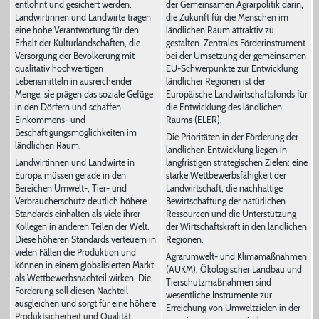
entlohnt und gesichert werden.
der Gemeinsamen Agrarpolitik darin,
Landwirtinnen und Landwirte tragen
die Zukunft für die Menschen im
eine hohe Verantwortung für den
ländlichen Raum attraktiv zu
Erhalt der Kulturlandschaften, die
gestalten. Zentrales Förderinstrument
Versorgung der Bevölkerung mit
bei der Umsetzung der gemeinsamen
qualitativ hochwertigen
EU-Schwerpunkte zur Entwicklung
Lebensmitteln in ausreichender
ländlicher Regionen ist der
Menge, sie prägen das soziale Gefüge
Europäische Landwirtschaftsfonds für
in den Dörfern und schaffen
die Entwicklung des ländlichen
Einkommens- und
Raums (ELER).
Beschäftigungsmöglichkeiten im
Die Prioritäten in der Förderung der
ländlichen Raum.
ländlichen Entwicklung liegen in
Landwirtinnen und Landwirte in
langfristigen strategischen Zielen: eine
Europa müssen gerade in den
starke Wettbewerbsfähigkeit der
Bereichen Umwelt-, Tier- und
Landwirtschaft, die nachhaltige
Verbraucherschutz deutlich höhere
Bewirtschaftung der natürlichen
Standards einhalten als viele ihrer
Ressourcen und die Unterstützung
Kollegen in anderen Teilen der Welt.
der Wirtschaftskraft in den ländlichen
Diese höheren Standards verteuern in
Regionen.
vielen Fällen die Produktion und
Agrarumwelt- und Klimamaßnahmen
können in einem globalisierten Markt
(AUKM), Ökologischer Landbau und
als Wettbewerbsnachteil wirken. Die
Tierschutzmaßnahmen sind
Förderung soll diesen Nachteil
wesentliche Instrumente zur
ausgleichen und sorgt für eine höhere
Erreichung von Umweltzielen in der
Produktsicherheit und Qualität.