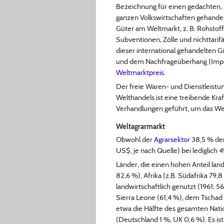
Bezeichnung für einen gedachten,
ganzen Volkswirtschaften gehandelt
Güter am Weltmarkt, z. B. Rohstof
Subventionen, Zölle und nichttari
dieser international gehandelten 
und dem Nachfrageüberhang (Impor
Weltmarktpreis
.
Der freie Waren- und Dienstleist
Welthandels ist eine treibende Kra
Verhandlungen geführt, um das We
Weltagrarmarkt
Obwohl der
Agrarsektor
38,5 % der 
US$, je nach Quelle) bei lediglich 
Länder, die einen hohen Anteil lan
82,6 %), Afrika (z.B. Südafrika 79
landwirtschaftlich genutzt (1961: 5
Sierra Leone (61,4 %), dem Tschad 
etwa die Hälfte des gesamten Nati
(Deutschland 1 %, UK 0,6 %). Es is