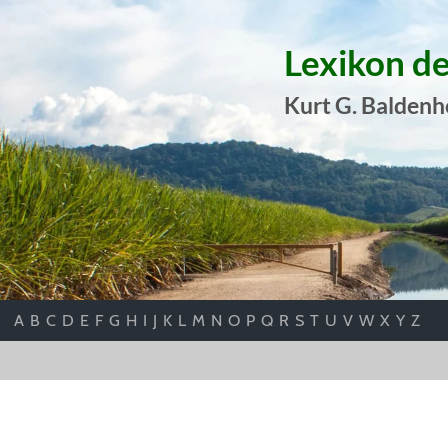
Lexikon d
Kurt G. Baldenh
A
B
C
D
E
F
G
H
I
J
K
L
M
N
O
P
Q
R
S
T
U
V
W
X
Y
Z