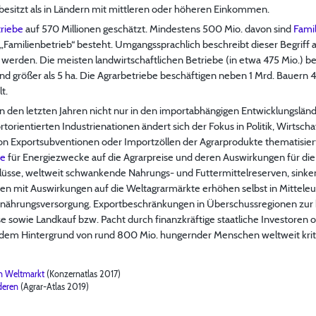
besitzt als in Ländern mit mittleren oder höheren Einkommen.
riebe
auf 570 Millionen geschätzt. Mindestens 500 Mio. davon sind
Fami
s „Familienbetrieb“ besteht. Umgangssprachlich beschreibt dieser Begriff 
werden. Die meisten landwirtschaftlichen Betriebe (in etwa 475 Mio.) be
ind größer als 5 ha. Die Agrarbetriebe beschäftigen neben 1 Mrd. Bauern
t.
n den letzten Jahren nicht nur in den importabhängigen Entwicklungslä
ientierten Industrienationen ändert sich der Fokus in Politik, Wirtscha
on Exportsubventionen oder Importzöllen der Agrarprodukte thematisiert
se
für Energiezwecke auf die Agrarpreise und deren Auswirkungen für die
lüsse, weltweit schwankende Nahrungs- und Futtermittelreserven, sinkend
n mit Auswirkungen auf die Weltagrarmärkte erhöhen selbst in Mitteleuro
 Ernährungsversorgung. Exportbeschränkungen in Überschussregionen zur ku
e sowie Landkauf bzw. Pacht durch finanzkräftige staatliche Investoren
 dem Hintergrund von rund 800 Mio. hungernder Menschen weltweit kriti
n Weltmarkt
(Konzernatlas 2017)
deren
(Agrar-Atlas 2019)