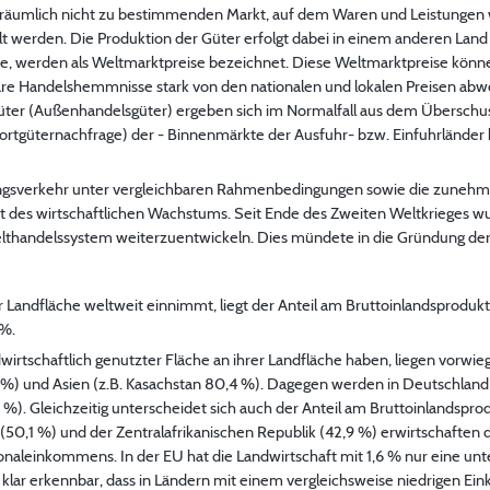
 räumlich nicht zu bestimmenden Markt, auf dem Waren und Leistunge
 werden. Die Produktion der Güter erfolgt dabei in einem anderen Land al
fe, werden als Weltmarktpreise bezeichnet. Diese Weltmarktpreise könn
färe Handelshemmnisse stark von den nationalen und lokalen Preisen ab
Güter (Außenhandelsgüter) ergeben sich im Normalfall aus dem Übersch
tgüternachfrage) der - Binnenmärkte der Ausfuhr- bzw. Einfuhrländer
ungsverkehr unter vergleichbaren Rahmenbedingungen sowie die zunehme
ft des wirtschaftlichen Wachstums. Seit Ende des Zweiten Weltkrieges wu
lthandelssystem weiterzuentwickeln. Dies mündete in die Gründung de
Landfläche weltweit einnimmt, liegt der Anteil am Bruttoinlandsprodukt (
4%.
dwirtschaftlich genutzter Fläche an ihrer Landfläche haben, liegen vorwi
,8 %) und Asien (z.B. Kasachstan 80,4 %). Dagegen werden in Deutschland
6 %). Gleichzeitig unterscheidet sich auch der Anteil am Bruttoinlandsprod
(50,1 %) und der Zentralafrikanischen Republik (42,9 %) erwirtschaften d
onaleinkommens. In der EU hat die Landwirtschaft mit 1,6 % nur eine u
t klar erkennbar, dass in Ländern mit einem vergleichsweise niedrigen E