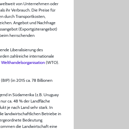
n weltweit von Unternehmen oder
s ihr Verbrauch. Die Preise für
en durch Transportkosten,
weichen. Angebot und Nachfrage
ussangebot (Exportgüterangebot)
 beim herrschenden
nde Liberalisierung des
rden zahlreiche internationale
r
Welthandelsorganisation
(WTO).
BIP) (in 2015 ca. 78 Billionen
egend in Südamerika (z.B. Uruguay
 nur ca. 48 % der Landfläche
ukt je nach Land sehr stark. In
ie landwirtschaftlichen Betriebe in
ntergeordnete Bedeutung
inkommen die Landwirtschaft eine