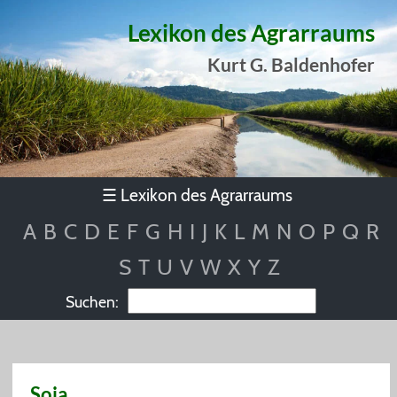
Lexikon des Agrarraums
Kurt G. Baldenhofer
Lexikon des Agrarraums
☰
A
B
C
D
E
F
G
H
I
J
K
L
M
N
O
P
Q
R
S
T
U
V
W
X
Y
Z
Suchen:
Soja