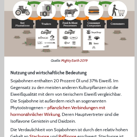
Quelle:
Mighty Earth 2019
Nutzung und wirtschaftliche Bedeutung
Sojabohnen enthalten 20 Prozent Öl und 37% Eiweiß. Im
Gegensatz zu den meisten anderen Kulturpflanzen ist die
Eiweißqualität mit dem von tierischem Eiweiß vergleichbar.
Die Sojabohne ist außerdem reich an sogenannten
Phytoöstrogenen –
pflanzlichen Verbindungen mit
hormonähnlicher Wirkung
. Deren Hauptvertreter sind die
Isoflavone Genistein und Daidzein.
Die Verdaulichkeit von Sojabohnen ist durch den relativ hohen
Gehalt an
Stachyose
und
Raffinose
erschwert. Stachyose ist