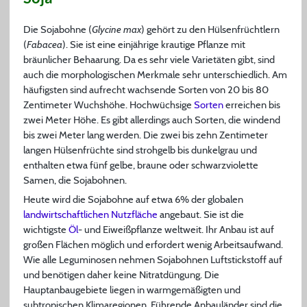
Die Sojabohne (
Glycine max
) gehört zu den Hülsenfrüchtlern
(
Fabacea
). Sie ist eine einjährige krautige Pflanze mit
bräunlicher Behaarung. Da es sehr viele Varietäten gibt, sind
auch die morphologischen Merkmale sehr unterschiedlich. Am
häufigsten sind aufrecht wachsende Sorten von 20 bis 80
Zentimeter Wuchshöhe. Hochwüchsige
Sorten
erreichen bis
zwei Meter Höhe. Es gibt allerdings auch Sorten, die windend
bis zwei Meter lang werden. Die zwei bis zehn Zentimeter
langen Hülsenfrüchte sind strohgelb bis dunkelgrau und
enthalten etwa fünf gelbe, braune oder schwarzviolette
Samen, die Sojabohnen.
Heute wird die Sojabohne auf etwa 6% der globalen
landwirtschaftlichen Nutzfläche
angebaut. Sie ist die
wichtigste
Öl
- und Eiweißpflanze weltweit. Ihr Anbau ist auf
großen Flächen möglich und erfordert wenig Arbeitsaufwand.
Wie alle Leguminosen nehmen Sojabohnen Luftstickstoff auf
und benötigen daher keine Nitratdüngung. Die
Hauptanbaugebiete liegen in warmgemäßigten und
subtropischen Klimaregionen. Führende Anbauländer sind die