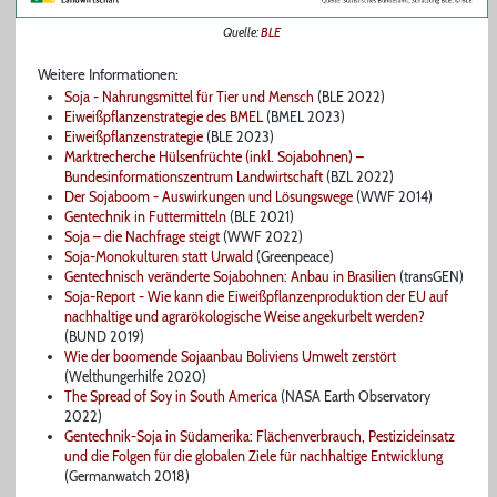
Quelle:
BLE
Weitere Informationen:
Soja - Nahrungsmittel für Tier und Mensch
(BLE 2022)
Eiweißpflanzenstrategie des BMEL
(BMEL 2023)
Eiweißpflanzenstrategie
(BLE 2023)
Marktrecherche Hülsenfrüchte (inkl. Sojabohnen) –
Bundesinformationszentrum Landwirtschaft
(BZL 2022)
Der Sojaboom - Auswirkungen und Lösungswege
(WWF 2014)
Gentechnik in Futtermitteln
(BLE 2021)
Soja – die Nachfrage steigt
(WWF 2022)
Soja-Monokulturen statt Urwald
(Greenpeace)
Gentechnisch veränderte Sojabohnen: Anbau in Brasilien
(transGEN)
Soja-Report - Wie kann die Eiweißpflanzenproduktion der EU auf
nachhaltige und agrarökologische Weise angekurbelt werden?
(BUND 2019)
Wie der boomende Sojaanbau Boliviens Umwelt zerstört
(Welthungerhilfe 2020)
The Spread of Soy in South America
(NASA Earth Observatory
2022)
Gentechnik-Soja in Südamerika: Flächenverbrauch, Pestizideinsatz
und die Folgen für die globalen Ziele für nachhaltige Entwicklung
(Germanwatch 2018)