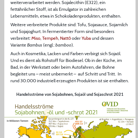
weiterverarbeitet werden. Sojalecithin (E322), ein
fettähnlicher Stoff, ist als Emulgator in zahlreichen
Lebensmitteln, etwa in Schokoladenprodukten, enthalten.
Weitere verbreitete Produkte sind: Tofu, Sojasauce, Sojamilch
und Sojajoghurt. In fermentierter Form sind besonders
verbreitet:
Miso
,
Tempeh
,
Nattō
oder
Yuba
und dessen
Variante
Bambus
(engl.:
bamboo
).
Auch in Kosmetika, Lacken und Farben verbirgt sich Sojaöl.
Und es dient als Rohstoff für Biodiesel. Ob in der Küche, im
Bad, in der Werkstatt oder beim Autofahren, die Bohne
begleitet uns – meist unbemerkt – auf Schritt und Tritt. In
rund 30.000 industriell erzeugten Produkten ist sie enthalten.
Handelsströme von Sojabohnen, Sojaöl und Sojaschrot 2021