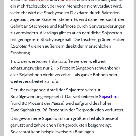
ein Mehrfachzucker, der vom Menschen nicht verdaut wird,
vielmehr wird die Stachyose im Dickdarm durch Bakterien
abgebaut, wobei Gase entstehen. Es wird daher versucht, den
Gehalt an Stachyose und Raffinose durch Genveränderungen
zu vermindern. Allerdings gibt es auch natürliche Sojasorten
mit geringerem Stachyosegehalt. Die frischen, grünen Hülsen
(„Schoten“)
dienen außerdem direkt der menschlichen
Ernährung.
Trotz der wertvollen Inhaltsstoffe werden weltweit
schätzungsweise nur 2 - 6 Prozent (Angaben schwankend)
aller Sojabohnen direkt verzehrt – als ganze Bohnen oder
weiterverarbeitet zu Tofu.
Der überwiegende Anteil der Sojaernte wird zur
Sojaölgewinnung eingesetzt. Das verbleibende
Sojaschrot
(rund 80 Prozent der Masse) wird aufgrund des hohen
Eiweißgehalts zu 98 Prozent in der Tierproduktion verfüttert.
Das gewonnene Sojaöl wird zum größten Teil als Speiseöl
genutzt und zahlreichen Fertigprodukten beigemengt.
Sojaschrot kann beispielsweise zu Bratlingen