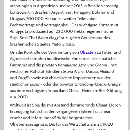
ursprünglich in Argentinien und seit 2013 in Brasilien ansässig -
kontrolliert in Brasilien, Argentinien, Paraguay, Bolivien und
Uruguay 700.000 Hektar, zu weiten Teilen über
Pachtverträge und Vertragsanbau. Der wichtigste Konzern ist
Amaggi
. Er produziert auf 220.000 Hektar eigener Fläche
Soja. Sein Chef
Blairo Maggi
ist zugleich Gouverneur des
brasilianischen Staates Mato Grosso.
Um die Kontrolle der Verarbeitung von
Ölsaaten
zu Futter und
Agrodiesel kämpfen brasilianische Konzerne - die staatliche
Petrobras
und die privaten
Vanguarda Agro
und
Granol
- mit
westlichen Rohstoffhändlern (etwa
Archer Daniels Midland
und
Cargill
) sowie mit chinesischen Importeuren wie der
staatlichen
Jiusan
- oder der privaten
Shandong-Chenxi-Gruppe
aus dem wichtigsten Importland China. (Heinrich-Böll-Stiftung
u. a. 2017)
Weltweit ist Soja die mit Abstand dominierende Ölsaat. Deren
Erzeugung hat sich in den vergangenen Jahren fast linear
erhöht und liefert über 65 % der hergestellten
Ölnebenerzeugnisse. Die für das Wirtschaftsjahr 2019/20