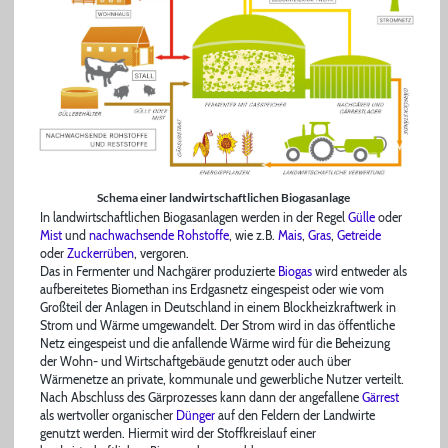
Schema einer landwirtschaftlichen Biogasanlage
In landwirtschaftlichen Biogasanlagen werden in der Regel
Gülle
oder
Mist
und
nachwachsende Rohstoffe
, wie z.B.
Mais
,
Gras
,
Getreide
oder
Zuckerrüben
, vergoren.
Das in Fermenter und Nachgärer produzierte
Biogas
wird entweder als
aufbereitetes Biomethan ins Erdgasnetz eingespeist oder wie vom
Großteil der Anlagen in Deutschland in einem Blockheizkraftwerk in
Strom und Wärme umgewandelt. Der Strom wird in das öffentliche
Netz eingespeist und die anfallende Wärme wird für die Beheizung
der Wohn- und Wirtschaftgebäude genutzt oder auch über
Wärmenetze an private, kommunale und gewerbliche Nutzer verteilt.
Nach Abschluss des Gärprozesses kann dann der angefallene
Gärrest
als wertvoller organischer
Dünger
auf den Feldern der Landwirte
genutzt werden. Hiermit wird der Stoffkreislauf einer