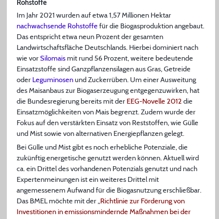
Rohstoffe
Im Jahr 2021 wurden auf etwa 1,57 Millionen Hektar
nachwachsende Rohstoffe
für die Biogasproduktion angebaut.
Das entspricht etwa neun Prozent der gesamten
Landwirtschaftsfläche Deutschlands. Hierbei dominiert nach
wie vor
Silomais
mit rund 56 Prozent, weitere bedeutende
Einsatzstoffe sind Ganzpflanzensilagen aus Gras, Getreide
oder
Leguminosen
und Zuckerrüben. Um einer Ausweitung
des Maisanbaus zur Biogaserzeugung entgegenzuwirken, hat
die Bundesregierung bereits mit der
EEG-Novelle 2012
die
Einsatzmöglichkeiten von Mais begrenzt. Zudem wurde der
Fokus auf den verstärkten Einsatz von Reststoffen, wie Gülle
und Mist sowie von alternativen Energiepflanzen gelegt.
Bei Gülle und Mist gibt es noch erhebliche Potenziale, die
zukünftig energetische genutzt werden können. Aktuell wird
ca. ein Drittel des vorhandenen Potenzials genutzt und nach
Expertenmeinungen ist ein weiteres Drittel mit
angemessenem Aufwand für die Biogasnutzung erschließbar.
Das BMEL möchte mit der „
Richtlinie zur Förderung von
Investitionen in emissionsmindernde Maßnahmen bei der