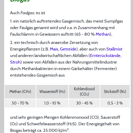
Auch
Faulgas
; es ist
1. ein natürlich auftretendes Gasgemisch, das meist Sumpfgas
oder Faulgas genannt wird und v.a. in Zusammenhang mit
Faulschlamm in Gewässern auftritt (65 - 80 %
Methan
),
2. ein technisch durch anaerobe Zersetzung von
Energiepflanzen (z.B.
Mais
,
Getreide
), aber auch von
Stallmist
und anderen landwirtschaftlichen Abfällen (
Ernterückstände
,
Stroh
) sowie von Abfällen aus der Nahrungsmittelindustrie
durch Methanbakterien in einem Gärbehälter (Fermenter)
entstehendes
Gasgemisch
aus
Kohlendioxid
Methan (CH
)
Wasserstoff (H
)
Stickstoff (N
)
4
2
2
(CO
)
2
50 - 70 %
1,0 - 10 %
30 - 45 %
0,5 - 3 %
und sehr geringen Mengen Kohlenmonoxid (CO), Sauerstoff
(O
) und Schwefelwasserstoff (H
S). Der Energiegehalt von
2
2
Biogas beträgt ca. 25.000 kJ/m³.