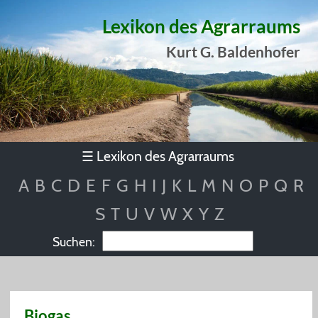
Lexikon des Agrarraums
Kurt G. Baldenhofer
Lexikon des Agrarraums
☰
A
B
C
D
E
F
G
H
I
J
K
L
M
N
O
P
Q
R
S
T
U
V
W
X
Y
Z
Suchen:
Biogas