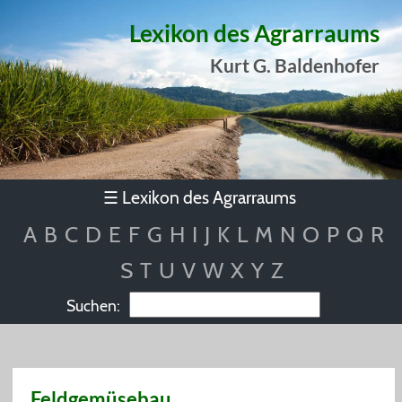
Lexikon des Agrarraums
Kurt G. Baldenhofer
Lexikon des Agrarraums
☰
A
B
C
D
E
F
G
H
I
J
K
L
M
N
O
P
Q
R
S
T
U
V
W
X
Y
Z
Suchen:
Feldgemüsebau