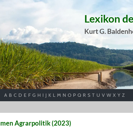
Lexikon d
Kurt G. Baldenh
A
B
C
D
E
F
G
H
I
J
K
L
M
N
O
P
Q
R
S
T
U
V
W
X
Y
Z
men Agrarpolitik (2023)