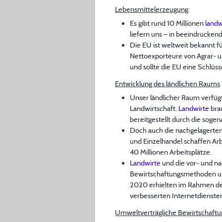
Lebensmittelerzeugung
Es gibt rund 10 Millionen
landw
liefern uns – in beeindrucken
Die EU ist weltweit bekannt fü
Nettoexporteure von Agrar- u
und sollte die EU eine Schlüs
Entwicklung des ländlichen Raums
Unser ländlicher Raum verfüg
Landwirtschaft.
Landwirte
brau
bereitgestellt durch die soge
Doch auch die nachgelagerten
und Einzelhandel schaffen Arb
40 Millionen Arbeitsplätze.
Landwirte
und die vor- und n
Bewirtschaftungsmethoden un
2020 erhielten im Rahmen de
verbesserten Internetdiensten
Umweltverträgliche Bewirtschaf