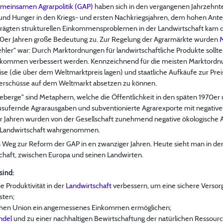
meinsamen Agrarpolitik (GAP)
haben sich in den vergangenen Jahrzehnt
nd Hunger in den Kriegs- und ersten Nachkriegsjahren, dem hohen Antei
rägten strukturellen Einkommensproblemen in der Landwirtschaft kam d
960er Jahren große Bedeutung zu. Zur Regelung der Agrarmärkte wurden
hler" war: Durch Marktordnungen für landwirtschaftliche Produkte sollte
nkommen verbessert werden. Kennzeichnend für die meisten Marktordn
e (die über dem Weltmarktpreis lagen) und staatliche Aufkäufe zur Prei
erschüsse auf dem Weltmarkt absetzen zu können.
deberge" sind Metaphern, welche die Öffentlichkeit in den späten 1970er
ausufernde Agrarausgaben und subventionierte Agrarexporte mit negative
r Jahren wurden von der Gesellschaft zunehmend negative ökologische 
er Landwirtschaft wahrgenommen.
Weg zur Reform der GAP in en zwanziger Jahren. Heute sieht man in der
schaft, zwischen Europa und seinen Landwirten.
sind:
e Produktivität in der
Landwirtschaft
verbessern, um eine sichere Versor
sten;
chen Union ein angemessenes Einkommen ermöglichen;
ndel
und zu einer nachhaltigen Bewirtschaftung der natürlichen Ressourc