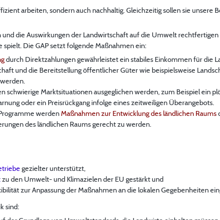
fizient arbeiten, sondern auch nachhaltig. Gleichzeitig sollen sie unsere 
nd die Auswirkungen der Landwirtschaft auf die Umwelt rechtfertigen di
te spielt. Die GAP setzt folgende Maßnahmen ein:
ng
durch Direktzahlungen gewährleistet ein stabiles Einkommen für die La
aft und die Bereitstellung öffentlicher Güter wie beispielsweise Landsc
 werden.
en schwierige Marktsituationen ausgeglichen werden, zum Beispiel ein p
nung oder ein Preisrückgang infolge eines zeitweiligen Überangebots.
e Programme werden
Maßnahmen zur Entwicklung des ländlichen Raums
d
erungen des ländlichen Raums gerecht zu werden.
etriebe
gezielter unterstützt,
t
zu den Umwelt- und Klimazielen der EU gestärkt und
xibilität zur Anpassung der Maßnahmen an die lokalen Gegebenheiten e
k sind: