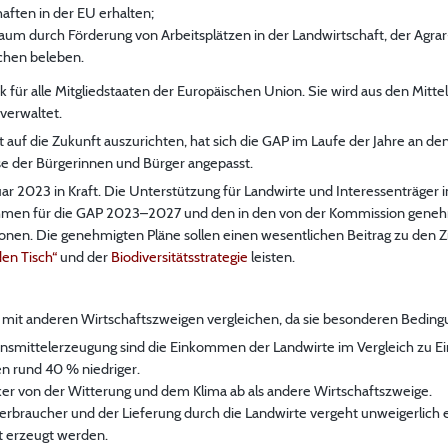
aften in der EU erhalten;
Raum durch Förderung von Arbeitsplätzen in der Landwirtschaft, der Agra
chen beleben.
k für alle Mitgliedstaaten der Europäischen Union. Sie wird aus den Mitt
verwaltet.
auf die Zukunft auszurichten, hat sich die GAP im Laufe der Jahre an de
e der Bürgerinnen und Bürger angepasst.
ar 2023 in Kraft. Die Unterstützung für Landwirte und Interessenträger 
hmen für die GAP 2023–2027 und den in den von der Kommission gene
nen. Die genehmigten Pläne sollen einen wesentlichen Beitrag zu den Z
den Tisch“
und der
Biodiversitätsstrategie
leisten.
 mit anderen Wirtschaftszweigen vergleichen, da sie besonderen Bedingu
nsmittelerzeugung sind die Einkommen der Landwirte im Vergleich zu 
en rund 40 % niedriger.
ker von der Witterung und dem Klima ab als andere Wirtschaftszweige.
erbraucher und der Lieferung durch die Landwirte vergeht unweigerlich 
t erzeugt werden.