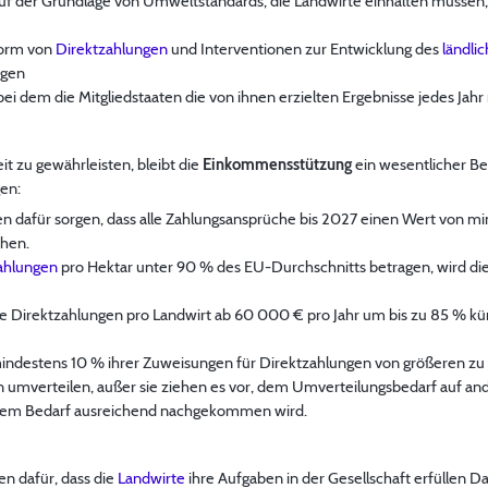
uf der Grundlage von Umweltstandards, die Landwirte einhalten müssen, s
Form von
Direktzahlungen
und Interventionen zur Entwicklung des
ländli
egen
, bei dem die Mitgliedstaaten die von ihnen erzielten Ergebnisse jedes Ja
it zu gewährleisten, bleibt die
Einkommensstützung
ein wesentlicher Bes
en:
n dafür sorgen, dass alle Zahlungsansprüche bis 2027 einen Wert von m
chen.
ahlungen
pro Hektar unter 90 % des EU-Durchschnitts betragen, wird di
ie Direktzahlungen pro Landwirt ab 60 000 € pro Jahr um bis zu 85 % kü
indestens 10 % ihrer Zuweisungen für Direktzahlungen von größeren zu 
en umverteilen, außer sie ziehen es vor, dem Umverteilungsbedarf auf
sem Bedarf ausreichend nachgekommen wird.
n dafür, dass die
Landwirte
ihre Aufgaben in der Gesellschaft erfüllen D