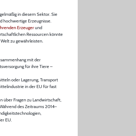
gelmäßig in diesem Sektor. Sie
nd hochwertige Erzeugnisse.
ührenden Erzeuger
und
rtschaftlichen Ressourcen könnte
 Welt zu gewährleisten.
 Zusammenhang mit der
versorgung für ihre Tiere –
tteln oder Lagerung, Transport
elindustrie in der EU für fast
 über Fragen zu Landwirtschaft,
. Während des Zeitraums 2014–
digkeitstechnologien,
der EU.