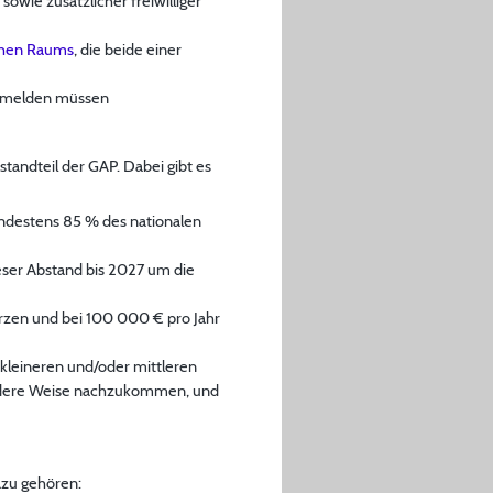
owie zusätzlicher freiwilliger
chen Raums
, die beide einer
hr melden müssen
tandteil der GAP. Dabei gibt es
indestens 85 % des nationalen
eser Abstand bis 2027 um die
rzen und bei 100 000 € pro Jahr
kleineren und/oder mittleren
 andere Weise nachzukommen, und
azu gehören: