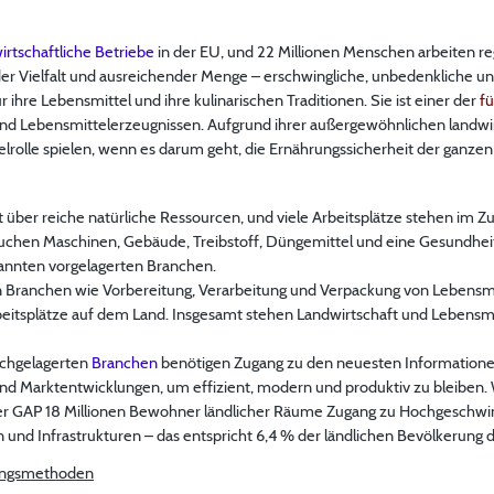
irtschaftliche Betriebe
in der EU, und 22 Millionen Menschen arbeiten re
der Vielfalt und ausreichender Menge – erschwingliche, unbedenkliche u
r ihre Lebensmittel und ihre kulinarischen Traditionen. Sie ist einer der
f
nd Lebensmittelerzeugnissen. Aufgrund ihrer außergewöhnlichen landwi
selrolle spielen, wenn es darum geht, die Ernährungssicherheit der ganzen
t über reiche natürliche Ressourcen, und viele Arbeitsplätze stehen im
chen Maschinen, Gebäude, Treibstoff, Düngemittel und eine Gesundheits
nannten vorgelagerten Branchen.
 Branchen wie Vorbereitung, Verarbeitung und Verpackung von Lebensmi
eitsplätze auf dem Land. Insgesamt stehen Landwirtschaft und Lebensmitt
achgelagerten
Branchen
benötigen Zugang zu den neuesten Informationen
d Marktentwicklungen, um effizient, modern und produktiv zu bleiben
r GAP 18 Millionen Bewohner ländlicher Räume Zugang zu Hochgeschwin
 und Infrastrukturen – das entspricht 6,4 % der ländlichen Bevölkerung 
tungsmethoden