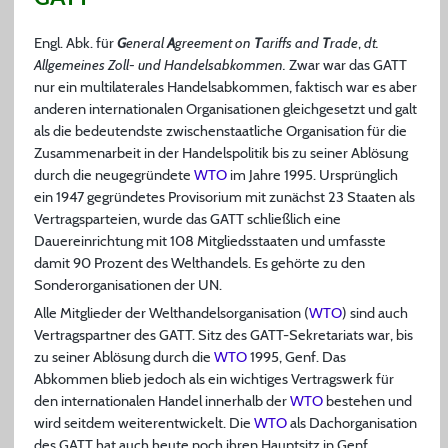
Engl. Abk. für
G
eneral
A
greement on
T
ariffs and
T
rade
,
dt.
Allgemeines Zoll- und Handelsabkommen.
Zwar war das GATT
nur ein multilaterales Handelsabkommen, faktisch war es aber
anderen internationalen Organisationen gleichgesetzt und galt
als die bedeutendste zwischenstaatliche Organisation für die
Zusammenarbeit in der Handelspolitik bis zu seiner Ablösung
durch die neugegründete
WTO
im Jahre 1995. Ursprünglich
ein 1947 gegründetes Provisorium mit zunächst 23 Staaten als
Vertragsparteien, wurde das GATT schließlich eine
Dauereinrichtung mit 108 Mitgliedsstaaten und umfasste
damit 90 Prozent des Welthandels. Es gehörte zu den
Sonderorganisationen der UN.
Alle Mitglieder der Welthandelsorganisation (
WTO
) sind auch
Vertragspartner des GATT. Sitz des GATT-Sekretariats war, bis
zu seiner Ablösung durch die
WTO
1995, Genf. Das
Abkommen blieb jedoch als ein wichtiges Vertragswerk für
den internationalen Handel innerhalb der
WTO
bestehen und
wird seitdem weiterentwickelt. Die
WTO
als Dachorganisation
des GATT hat auch heute noch ihren Hauptsitz in Genf.