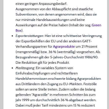
einen geringen Anpassungsbedarf.
Ausgenommen von der Abbaupflicht sind staatliche
Subventionen, von denen angenommen wird, dass sie
nur minimale Handelsauswirkungen und keine
Auswirkungen auf die Preise haben (Inhalt der sog.
Green
Box
).
Exporterstattungen
: Hier ist eine schrittweise Verringerung
der Exportbeihilfen der EU und der anderen GATT-
Verhandlungspartner für
Agrarprodukte
um 21 Prozent
(mengenmäßig) bzw. 36 % (wertmäßig) vorgesehen. Als
Bezugsrahmen gilt der 5-Jahres-Durchschnitt 1986/90.
Die Reduktion gilt für jedes Produkt.
Marktzugang
: Ein variables System von
Einfuhrabschöpfungen und nichttarifären
Handelshemmnissen erschwerte bislang Agrarprodukten
aus Drittländern den Zugang zu EU-Märkten. Festzölle
sollen an seine Stelle treten. Zudem sollen die bislang
geltenden "Agrarzölle" in mehreren Schritten bis zum
Jahr 1999 um durchschnittlich 36 % abgebaut werden.
Dabei muß jeder Tarif mindestens um 15 % reduziert