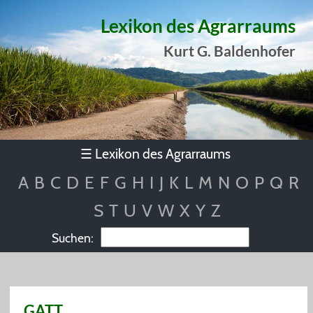
Lexikon des Agrarraums
Kurt G. Baldenhofer
Lexikon des Agrarraums
☰
A
B
C
D
E
F
G
H
I
J
K
L
M
N
O
P
Q
R
S
T
U
V
W
X
Y
Z
Suchen:
GATT