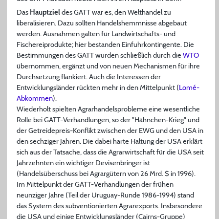
Das
Hauptziel
des GATT war es, den Welthandel zu
liberalisieren. Dazu sollten Handelshemmnisse abgebaut
werden. Ausnahmen galten für Landwirtschafts- und
Fischereiprodukte; hier bestanden Einfuhrkontingente. Die
Bestimmungen des GATT wurden schließlich durch die
WTO
übernommen, ergänzt und von neuen Mechanismen für ihre
Durchsetzung flankiert. Auch die Interessen der
Entwicklungsländer rückten mehr in den Mittelpunkt (
Lomé-
Abkommen
).
Wiederholt spielten Agrarhandelsprobleme eine wesentliche
Rolle bei GATT-Verhandlungen, so der "Hähnchen-Krieg" und
der Getreidepreis-Konflikt zwischen der EWG und den USA in
den sechziger Jahren. Die dabei harte Haltung der USA erklärt
sich aus der Tatsache, dass die Agrarwirtschaft für die USA seit
Jahrzehnten ein wichtiger Devisenbringer ist
(Handelsüberschuss bei Agrargütern von 26 Mrd. $ in 1996).
Im Mittelpunkt der GATT-Verhandlungen der frühen
neunziger Jahre (Teil der Uruguay-Runde 1986-1994) stand
das System des subventionierten Agrarexports. Insbesondere
die USA und einige Entwicklungsländer (Cairns-Gruppe)