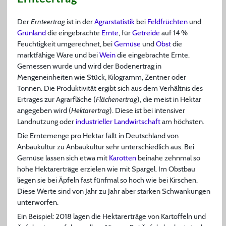
Der
Ernteertrag
ist in der
Agrarstatistik
bei
Feldfrüchten
und
Grünland
die eingebrachte
Ernte
, für
Getreide
auf 14 %
Feuchtigkeit umgerechnet, bei
Gemüse
und
Obst
die
marktfähige Ware und bei
Wein
die eingebrachte Ernte.
Gemessen wurde und wird der Bodenertrag in
Mengeneinheiten wie Stück, Kilogramm, Zentner oder
Tonnen. Die Produktivität ergibt sich aus dem Verhältnis des
Ertrages zur Agrarfläche (
Flächenertrag
), die meist in Hektar
angegeben wird (
Hektarertrag
). Diese ist bei intensiver
Landnutzung oder
industrieller Landwirtschaft
am höchsten.
Die Erntemenge pro Hektar fällt in Deutschland von
Anbaukultur zu Anbaukultur sehr unterschiedlich aus. Bei
Gemüse lassen sich etwa mit
Karotten
beinahe zehnmal so
hohe Hektarerträge erzielen wie mit Spargel. Im Obstbau
liegen sie bei Äpfeln fast fünfmal so hoch wie bei Kirschen.
Diese Werte sind von Jahr zu Jahr aber starken Schwankungen
unterworfen.
Ein Beispiel: 2018 lagen die Hektarerträge von Kartoffeln und