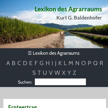
Lexikon des Agrarraums
Kurt G. Baldenhofer
Lexikon des Agrarraums
☰
A
B
C
D
E
F
G
H
I
J
K
L
M
N
O
P
Q
R
S
T
U
V
W
X
Y
Z
Suchen:
Ernteertrag