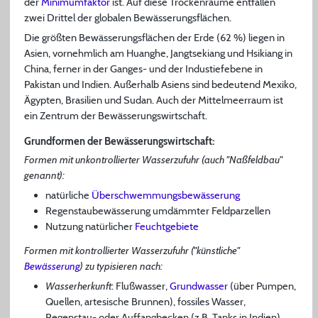
der
Minimumfaktor
ist. Auf diese Trockenräume entfallen
zwei Drittel der globalen Bewässerungsflächen.
Die größten Bewässerungsflächen der Erde (62 %) liegen in
Asien, vornehmlich am Huanghe, Jangtsekiang und Hsikiang in
China, ferner in der Ganges- und der Industiefebene in
Pakistan und Indien. Außerhalb Asiens sind bedeutend Mexiko,
Ägypten, Brasilien und Sudan. Auch der Mittelmeerraum ist
ein Zentrum der Bewässerungswirtschaft.
Grundformen der Bewässerungswirtschaft:
Formen mit unkontrollierter Wasserzufuhr (auch "Naßfeldbau"
genannt):
natürliche
Überschwemmungsbewässerung
Regenstaubewässerung umdämmter Feldparzellen
Nutzung natürlicher
Feuchtgebiete
Formen mit kontrollierter Wasserzufuhr ("künstliche"
Bewässerung
) zu typisieren nach:
Wasserherkunft
: Flußwasser,
Grundwasser
(über Pumpen,
Quellen, artesische Brunnen), fossiles Wasser,
Regenstau- oder Auffangbecken (z.B. Tanks in Indien),