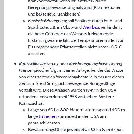
Krankheitsbefall, wenn ihr Blattwerk durch
Beregnungsbewässerung naß wird (Pilzinfektionen
und bakterielle Krankheiten)
Frostschutzberegnung
soll Schäden durch Früh- und
Spätfröste, z.B. im Obst- und
Weinbau
, verhindern;
die beim Gefrieren des Wassers freiwerdende
Erstarrungswärme läßt die Temperaturen in den von
Eis umgebenden Pflanzenteilen nicht unter -0,5 °C
absinken.
Karussellbewässerung
oder
Kreisberegnungsbewässerung
(center pivot) erfolgt mit einer Anlage, bei der das Wasser
von einer zentralen Wasserabgabestelle in das um dieses
Zentrum kreisförmig sich bewegende Rohrgestänge
verteilt wird. Diese Anlagen wurden 1949 in den USA
erfunden und werden seit 1953 vertrieben. Weitere
Kennzeichen:
Länge von 60 bis 800 Metern, allerdings sind 400 m
lange
Einheiten
zumindest in den USA am
gebräuchlichsten
Bewässerungsfläche jeweils etwa 53 ha (von 64 ha =