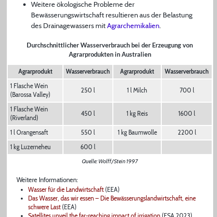
Weitere ökologische Probleme der
Bewässerungswirtschaft resultieren aus der Belastung
des Drainagewassers mit
Agrarchemikalien
.
Durchschnittlicher Wasserverbrauch bei der Erzeugung von
Agrarprodukten in Australien
Agrarprodukt
Wasserverbrauch
Agrarprodukt
Wasserverbrauch
1 Flasche Wein
250 l
1 l Milch
700 l
(Barossa Valley)
1 Flasche Wein
450 l
1 kg Reis
1600 l
(Riverland)
1 l Orangensaft
550 l
1 kg Baumwolle
2200 l
1 kg Luzerneheu
600 l
Quelle: Wolff/Stein 1997
Weitere Informationen:
Wasser für die Landwirtschaft
(EEA)
Das Wasser, das wir essen – Die Bewässerungslandwirtschaft, eine
schwere Last
(EEA)
Satellites unveil the far-reaching impact of irrigation
(ESA 2023)