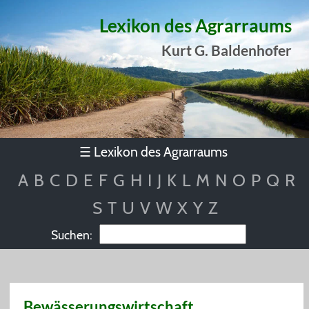
Lexikon des Agrarraums
Kurt G. Baldenhofer
Lexikon des Agrarraums
☰
A
B
C
D
E
F
G
H
I
J
K
L
M
N
O
P
Q
R
S
T
U
V
W
X
Y
Z
Suchen:
Bewässerungswirtschaft