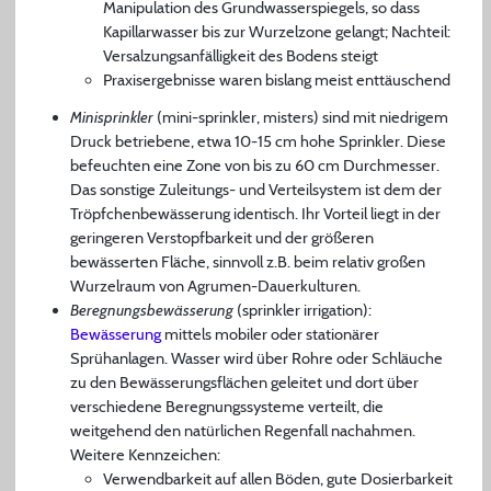
Manipulation des Grundwasserspiegels, so dass
Kapillarwasser bis zur Wurzelzone gelangt; Nachteil:
Versalzungsanfälligkeit des Bodens steigt
Praxisergebnisse waren bislang meist enttäuschend
Minisprinkler
(mini-sprinkler, misters) sind mit niedrigem
Druck betriebene, etwa 10-15 cm hohe Sprinkler. Diese
befeuchten eine Zone von bis zu 60 cm Durchmesser.
Das sonstige Zuleitungs- und Verteilsystem ist dem der
Tröpfchenbewässerung identisch. Ihr Vorteil liegt in der
geringeren Verstopfbarkeit und der größeren
bewässerten Fläche, sinnvoll z.B. beim relativ großen
Wurzelraum von Agrumen-Dauerkulturen.
Beregnungsbewässerung
(sprinkler irrigation):
Bewässerung
mittels mobiler oder stationärer
Sprühanlagen. Wasser wird über Rohre oder Schläuche
zu den Bewässerungsflächen geleitet und dort über
verschiedene Beregnungssysteme verteilt, die
weitgehend den natürlichen Regenfall nachahmen.
Weitere Kennzeichen:
Verwendbarkeit auf allen Böden, gute Dosierbarkeit