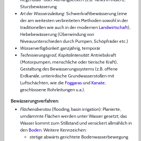
Sturzbewässerung
Art der Wasserzuleitung
: Schwerkraftbewässerung (eine
der am weitesten verbreiteten Methoden sowohl in der
traditionellen wie auch in der modernen
Landwirtschaft
),
Hebebewässerung (Überwindung von
Niveauunterschieden durch Pumpen, Schöpfräder etc.)
Wasserverfügbarkeit
: ganzjährig, temporär
Technisierungsgrad, Kapitalintensität
: Antriebskraft
(Motorpumpen, menschliche oder tierische Kraft),
Gestaltung des Bewässerungssystems (z.B. offene
Erdkanäle, unterirdische Grundwasserstollen mit
Luftschächten, wie die
Foggaras
und
Kanate
,
geschlossene Rohrleitungen u.a.).
Bewässerungsverfahren:
Flächenüberstau
(flooding, basin irrigation): Planierte,
umdämmte Flächen werden unter Wasser gesetzt; das
Wasser kommt zum Stillstand und versickert allmählich in
den
Boden
. Weitere Kennzeichen:
stetige abwärts gerichtete Bodenwasserbewegung