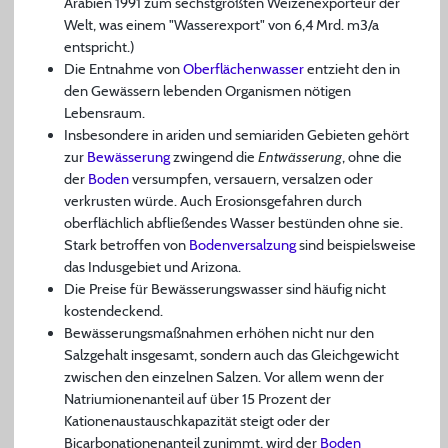
Arabien 1991 zum sechstgrößten Weizenexporteur der
Welt, was einem "Wasserexport" von 6,4 Mrd. m3/a
entspricht.)
Die Entnahme von
Oberflächenwasser
entzieht den in
den Gewässern lebenden Organismen nötigen
Lebensraum.
Insbesondere in ariden und semiariden Gebieten gehört
zur
Bewässerung
zwingend die
Entwässerung
, ohne die
der
Boden
versumpfen, versauern, versalzen oder
verkrusten würde. Auch Erosionsgefahren durch
oberflächlich abfließendes Wasser bestünden ohne sie.
Stark betroffen von
Bodenversalzung
sind beispielsweise
das Indusgebiet und Arizona.
Die Preise für Bewässerungswasser sind häufig nicht
kostendeckend.
Bewässerungsmaßnahmen erhöhen nicht nur den
Salzgehalt insgesamt, sondern auch das Gleichgewicht
zwischen den einzelnen Salzen. Vor allem wenn der
Natriumionenanteil auf über 15 Prozent der
Kationenaustauschkapazität steigt oder der
Bicarbonationenanteil zunimmt, wird der
Boden