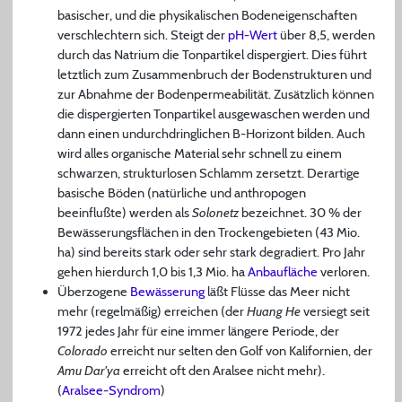
basischer, und die physikalischen Bodeneigenschaften
verschlechtern sich. Steigt der
pH-Wert
über 8,5, werden
durch das Natrium die Tonpartikel dispergiert. Dies führt
letztlich zum Zusammenbruch der Bodenstrukturen und
zur Abnahme der Bodenpermeabilität. Zusätzlich können
die dispergierten Tonpartikel ausgewaschen werden und
dann einen undurchdringlichen B-Horizont bilden. Auch
wird alles organische Material sehr schnell zu einem
schwarzen, strukturlosen Schlamm zersetzt. Derartige
basische Böden (natürliche und anthropogen
beeinflußte) werden als
Solonetz
bezeichnet. 30 % der
Bewässerungsflächen in den Trockengebieten (43 Mio.
ha) sind bereits stark oder sehr stark degradiert. Pro Jahr
gehen hierdurch 1,0 bis 1,3 Mio. ha
Anbaufläche
verloren.
Überzogene
Bewässerung
läßt Flüsse das Meer nicht
mehr (regelmäßig) erreichen (der
Huang He
versiegt seit
1972 jedes Jahr für eine immer längere Periode, der
Colorado
erreicht nur selten den Golf von Kalifornien, der
Amu Dar'ya
erreicht oft den Aralsee nicht mehr).
(
Aralsee-Syndrom
)