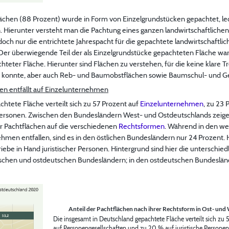
flächen (88 Prozent) wurde in Form von Einzelgrundstücken gepachtet, l
 Hierunter versteht man die Pachtung eines ganzen landwirtschaftliche
doch nur die entrichtete Jahrespacht für die gepachtete landwirtschaftli
er überwiegende Teil der als Einzelgrundstücke gepachteten Fläche wa
hteter Fläche. Hierunter sind Flächen zu verstehen, für die keine klare
konnte, aber auch Reb- und Baumobstflächen sowie Baumschul- und Gew
hen entfällt auf Einzelunternehmen
htete Fläche verteilt sich zu 57 Prozent auf
Einzelunternehmen
, zu 23
 Personen. Zwischen den Bundesländern West- und Ostdeutschlands zeige
er Pachtflächen auf die verschiedenen
Rechtsformen
. Während in den we
hmen entfallen, sind es in den östlichen Bundesländern nur 24 Prozent. H
riebe in Hand juristischer Personen. Hintergrund sind hier die unterschie
hen und ostdeutschen Bundesländern; in den ostdeutschen Bundesländ
Anteil der Pachtflächen nach ihrer Rechtsform in Ost- und
Die insgesamt in Deutschland gepachtete Fläche verteilt sich z
auf Personengesellschaften und zu 20 % auf juristische Person