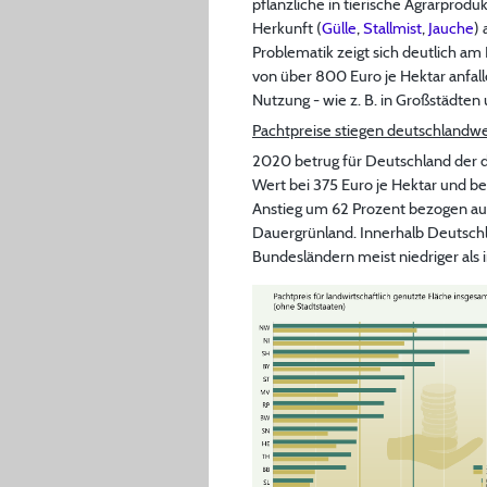
pflanzliche in tierische Agrarprod
Herkunft (
Gülle
,
Stallmist
,
Jauche
)
Problematik zeigt sich deutlich a
von über 800 Euro je Hektar anfalle
Nutzung - wie z. B. in Großstädten
Pachtpreise stiegen deutschlandwe
2020 betrug für Deutschland der du
Wert bei 375 Euro je Hektar und b
Anstieg um 62 Prozent bezogen auf
Dauergrünland. Innerhalb Deutschla
Bundesländern meist niedriger als 