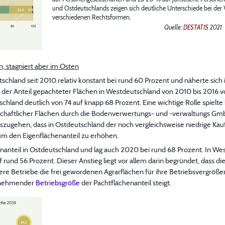
und Ostdeutschlands zeigen sich deutliche Unterschiede bei der V
verschiedenen Rechtsformen.
Quelle:
DESTATIS
2021
n, stagniert aber im Osten
tschland seit 2010 relativ konstant bei rund 60 Prozent und näherte sich
 der Anteil gepachteter Flächen in Westdeutschland von 2010 bis 2016 vo
utschland deutlich von 74 auf knapp 68 Prozent. Eine wichtige Rolle spielt
tschaftlicher Flächen durch die Bodenverwertungs- und -verwaltungs G
zugehen, dass in Ostdeutschland der noch vergleichsweise niedrige Kaufp
m den Eigenflächenanteil zu erhöhen.
enanteil in Ostdeutschland und lag auch 2020 bei rund 68 Prozent. In We
uf rund 56 Prozent. Dieser Anstieg liegt vor allem darin begründet, dass di
re Betriebe die frei gewordenen Agrarflächen für ihre Betriebsvergröße
zunehmender
Betriebsgröße
der Pachtflächenanteil steigt.