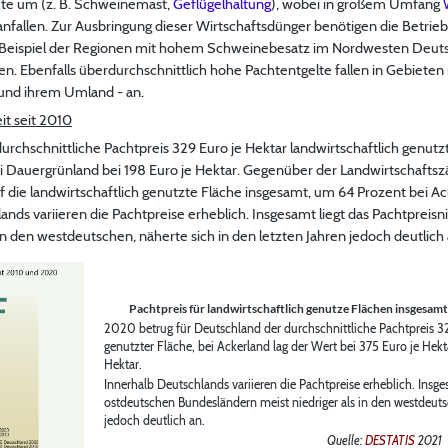
ukte um (z. B. Schweinemast,
Geflügelhaltung
), wobei in großem Umfang
 anfallen. Zur Ausbringung dieser Wirtschaftsdünger benötigen die Betrie
m Beispiel der Regionen mit hohem Schweinebesatz im Nordwesten Deutsc
n. Ebenfalls überdurchschnittlich hohe Pachtentgelte fallen in Gebieten 
 und ihrem Umland - an.
it seit 2010
rchschnittliche Pachtpreis 329 Euro je Hektar landwirtschaftlich genutzt
ei Dauergrünland bei 198 Euro je Hektar. Gegenüber der Landwirtschafts
 die landwirtschaftlich genutzte Fläche insgesamt, um 64 Prozent bei A
nds variieren die Pachtpreise erheblich. Insgesamt liegt das Pachtpreis
in den westdeutschen, näherte sich in den letzten Jahren jedoch deutlich 
Pachtpreis für landwirtschaftlich genutze Flächen insgesam
2020 betrug für Deutschland der durchschnittliche Pachtpreis 32
genutzter Fläche, bei Ackerland lag der Wert bei 375 Euro je Hek
Hektar.
Innerhalb Deutschlands variieren die Pachtpreise erheblich. Insge
ostdeutschen Bundesländern meist niedriger als in den westdeutsc
jedoch deutlich an.
Quelle:
DESTATIS
2021