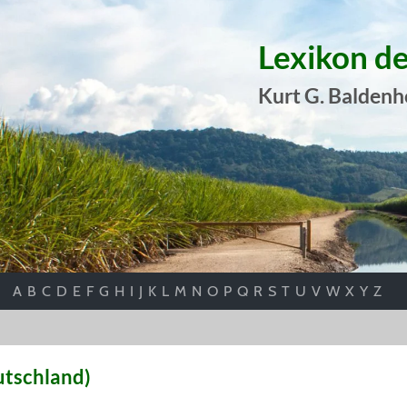
Lexikon d
Kurt G. Baldenh
A
B
C
D
E
F
G
H
I
J
K
L
M
N
O
P
Q
R
S
T
U
V
W
X
Y
Z
utschland)