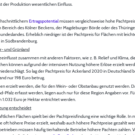
t der Produktion wesentlichen Einfluss.
chschnittlichem
Ertragspotential
müssen vergleichsweise hohe Pachtpreis
im Bereich des Kölner Beckens, der Magdeburger Börde oder des Thüring
undeslandes. Erheblich niedriger ist der Pachtpreis für Flächen mit leic
se in Südbrandenburg.
er- und Grünland
einflusst zusammen mit anderen Faktoren, wie z. B. Relief und Klima, d
chen können aufgrund der intensiven Nutzung höhere Erlöse erzielt werde
niederschlägt. So lag der Pachtpreis für Ackerland 2020 in Deutschland be
and nur 198 Euro betrug.
en erzielt werden, die für den Wein- oder Obstanbau genutzt werden. Da
d-Pfalz erfasst werden, liegen auch nur für diese Region Angaben vor. F
n 1.032 Euro je Hektar entrichtet werden.
tzung entscheidet
aftlichen Flächen spielt bei der Pachtpreisfindung eine wichtige Rolle. 
se oft höhere Preise erzielt, weshalb auch höhere Pachtpreise gezahlt 
betrieben müssen häufig tierhaltende Betriebe höhere Pachten zahlen. 