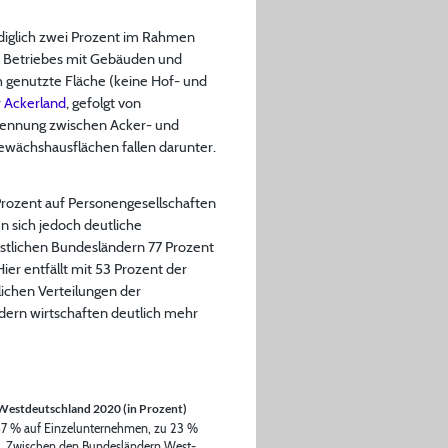
ediglich zwei Prozent im Rahmen
n Betriebes mit Gebäuden und
ch genutzte Fläche (keine Hof- und
r
Ackerland
, gefolgt von
 Trennung zwischen Acker- und
ächshausflächen fallen darunter.
 Prozent auf Personengesellschaften
n sich jedoch deutliche
stlichen Bundesländern 77 Prozent
ier entfällt mit 53 Prozent der
dlichen Verteilungen der
ern wirtschaften deutlich mehr
 Westdeutschland 2020 (in Prozent)
u 57 % auf Einzelunternehmen, zu 23 %
en. Zwischen den Bundesländern West-