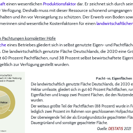
aft
einen wesentlichen
Produktionsfaktor
dar. Er zeichnet sich durch se
r Verfügung. Deshalb muss mit dieser Ressource schonend umgegangen
halten und ihn vor Versiegelung zu schützen. Der Erwerb von Boden sow
erinnen sind wesentliche Kostenfaktoren für einen
landwirtschaftliche
um Pachtungen kompletter Höfe
äche
eines Betriebes gliedert sich in selbst genutzte Eigen- und Pachtfläc
 Die landwirtschaftlich genutzte Fläche Deutschlands, die 2020 eine Gr
gut 60 Prozent Pachtflächen, rund 38 Prozent selbst bewirtschaftete Eig
ltlich zur Verfügung gestellt wurden.
Pacht- vs. Eigenflächen
Die landwirtschaftlich genutzte Fläche Deutschlands, die 2020 e
Hektar umfasste, gliedert sich in gut 60 Prozent Pachtflächen, ru
Eigenflächen und knapp zwei Prozent Flächen, die den Nutzenden 
wurden.
Der weitaus größte Teil der Pachtflächen (88 Prozent) wurde in 
lediglich zwei Prozent im Rahmen von geschlossenen Hofpachtu
Der überwiegende Teil der als Einzelgrundstücke gepachteten Flä
Dauergrünland und sonstiger gepachteter Fläche.
Quelle:
DESTATIS
2021