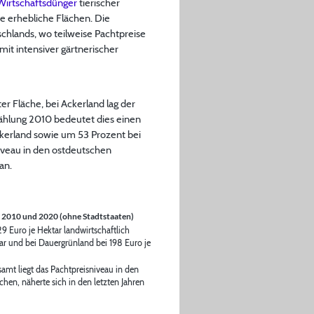
Wirtschaftsdünger
tierischer
be erhebliche Flächen. Die
hlands, wo teilweise Pachtpreise
mit intensiver gärtnerischer
er Fläche, bei Ackerland lag der
zählung 2010 bedeutet dies einen
ckerland sowie um 53 Prozent bei
niveau in den ostdeutschen
an.
t 2010 und 2020 (ohne Stadtstaaten)
9 Euro je Hektar landwirtschaftlich
tar und bei Dauergrünland bei 198 Euro je
samt liegt das Pachtpreisniveau in den
hen, näherte sich in den letzten Jahren