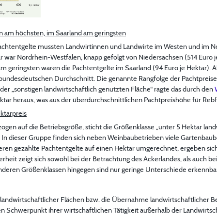
n am höchsten, im Saarland am geringsten
Pachtentgelte mussten Landwirtinnen und Landwirte im Westen und im N
ar war Nordrhein-Westfalen, knapp gefolgt von Niedersachsen (514 Euro 
am geringsten waren die Pachtentgelte im Saarland (94 Euro je Hektar). 
 bundesdeutschen Durchschnitt. Die genannte Rangfolge der Pachtpreise
der „sonstigen landwirtschaftlich genutzten Fläche“ ragte das durch den
ktar heraus, was aus der überdurchschnittlichen Pachtpreishöhe für Rebfl
ktarpreis
gen auf die Betriebsgröße, sticht die Größenklasse „unter 5 Hektar landw
. In dieser Gruppe finden sich neben Weinbaubetrieben viele Gartenbaub
ren gezahlte Pachtentgelte auf einen Hektar umgerechnet, ergeben sich
heit zeigt sich sowohl bei der Betrachtung des Ackerlandes, als auch bei 
nderen Größenklassen hingegen sind nur geringe Unterschiede erkennba
ndwirtschaftlicher Flächen bzw. die Übernahme landwirtschaftlicher B
chwerpunkt ihrer wirtschaftlichen Tätigkeit außerhalb der Landwirtschaf