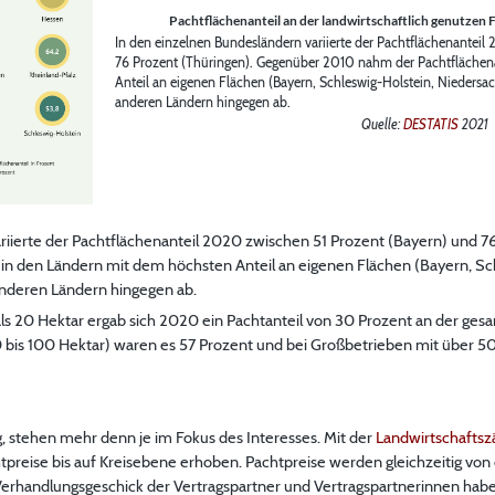
Pachtflächenanteil an der landwirtschaftlich genutzen 
In den einzelnen Bundesländern variierte der Pachtflächenanteil
76 Prozent (Thüringen). Gegenüber 2010 nahm der Pachtflächen
Anteil an eigenen Flächen (Bayern, Schleswig-Holstein, Niedersac
anderen Ländern hingegen ab.
Quelle:
DESTATIS
2021
riierte der Pachtflächenanteil 2020 zwischen 51 Prozent (Bayern) und 7
in den Ländern mit dem höchsten Anteil an eigenen Flächen (Bayern, Sc
 anderen Ländern hingegen ab.
als 20 Hektar ergab sich 2020 ein Pachtanteil von 30 Prozent an der ges
0 bis 100 Hektar) waren es 57 Prozent und bei Großbetrieben mit über 50
, stehen mehr denn je im Fokus des Interesses. Mit der
Landwirtschafts
tpreise bis auf Kreisebene erhoben. Pachtpreise werden gleichzeitig von 
erhandlungsgeschick der Vertragspartner und Vertragspartnerinnen habe