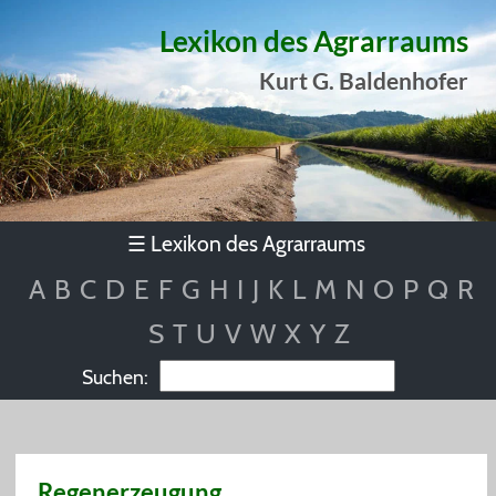
Lexikon des Agrarraums
Kurt G. Baldenhofer
Lexikon des Agrarraums
☰
A
B
C
D
E
F
G
H
I
J
K
L
M
N
O
P
Q
R
S
T
U
V
W
X
Y
Z
Suchen:
Regenerzeugung