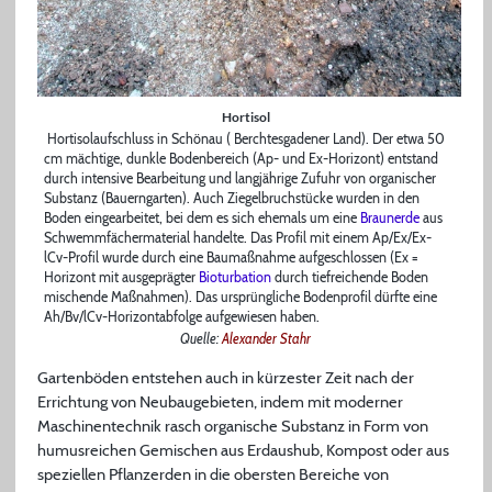
Hortisol
Hortisolaufschluss in Schönau ( Berchtesgadener Land). Der etwa 50
cm mächtige, dunkle Bodenbereich (Ap- und Ex-Horizont) entstand
durch intensive Bearbeitung und langjährige Zufuhr von organischer
Substanz (Bauerngarten). Auch Ziegelbruchstücke wurden in den
Boden eingearbeitet, bei dem es sich ehemals um eine
Braunerde
aus
Schwemmfächermaterial handelte. Das Profil mit einem Ap/Ex/Ex-
lCv-Profil wurde durch eine Baumaßnahme aufgeschlossen (Ex =
Horizont mit ausgeprägter
Bioturbation
durch tiefreichende Boden
mischende Maßnahmen). Das ursprüngliche Bodenprofil dürfte eine
Ah/Bv/lCv-Horizontabfolge aufgewiesen haben.
Quelle:
Alexander Stahr
Gartenböden entstehen auch in kürzester Zeit nach der
Errichtung von Neubaugebieten, indem mit moderner
Maschinentechnik rasch organische Substanz in Form von
humusreichen Gemischen aus Erdaushub, Kompost oder aus
speziellen Pflanzerden in die obersten Bereiche von