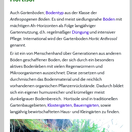
Auch
Gartenboden
;
Bodentyp
aus der Klasse der
Anthropogenen Böden
. Es sind meist siedlungsnahe
Böden
mit
mächtigen Ah-Horizonten als Folge langjähriger
Gartennutzung, d.h. regelmäßiger
Düngung
und intensiver
Pflege. International wird der Gartenboden
Hortic Anthrosol
genannt.
Er ist ein von Menschenhand über Generationen aus anderen
Böden geschaffener Boden, der sich durch ein besonders
aktives Bodenleben mit vielen Regenwürmern und
Mikroorganismen auszeichnet: Diese zersetzen und
durchmischen das Bodenmaterial und die reichlich
vorhandenen organischen Pflanzenrückstände. Dadurch bildet
sich ein eigener humusreicher und krümeliger meist
dunkelgrauer Bodenbereich. Hortisole sind in traditionellen
Gartenbaugebieten,
Klostergärten
,
Bauerngärten
, sowie
langjährig bewirtschafteten Haus- und Kleingärten zu finden.