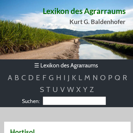
Lexikon des Agrarraums
Kurt G. Baldenhofer
Lexikon des Agrarraums
☰
A
B
C
D
E
F
G
H
I
J
K
L
M
N
O
P
Q
R
S
T
U
V
W
X
Y
Z
Suchen:
Hortisol