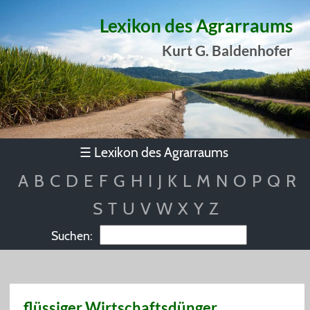
Lexikon des Agrarraums
Kurt G. Baldenhofer
Lexikon des Agrarraums
☰
A
B
C
D
E
F
G
H
I
J
K
L
M
N
O
P
Q
R
S
T
U
V
W
X
Y
Z
Suchen:
flüssiger Wirtschaftsdünger