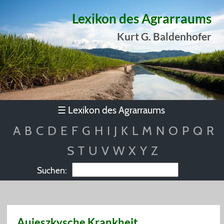
Lexikon des Agrarraums
Kurt G. Baldenhofer
Lexikon des Agrarraums
☰
A
B
C
D
E
F
G
H
I
J
K
L
M
N
O
P
Q
R
S
T
U
V
W
X
Y
Z
Suchen:
Aujeszkysche Krankheit