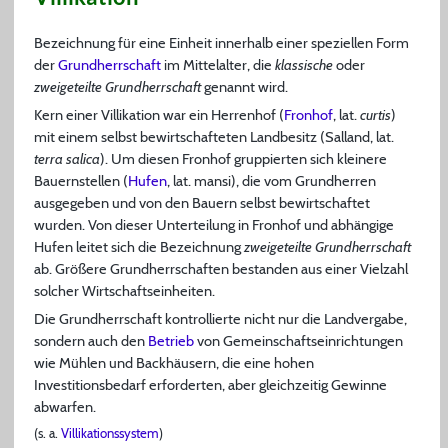
Bezeichnung für eine Einheit innerhalb einer speziellen Form
der
Grundherrschaft
im Mittelalter, die
klassische
oder
zweigeteilte Grundherrschaft
genannt wird.
Kern einer Villikation war ein Herrenhof (
Fronhof
, lat.
curtis
)
mit einem selbst bewirtschafteten Landbesitz (Salland, lat.
terra salica
). Um diesen Fronhof gruppierten sich kleinere
Bauernstellen (
Hufen
, lat. mansi), die vom Grundherren
ausgegeben und von den Bauern selbst bewirtschaftet
wurden. Von dieser Unterteilung in Fronhof und abhängige
Hufen leitet sich die Bezeichnung
zweigeteilte Grundherrschaft
ab. Größere Grundherrschaften bestanden aus einer Vielzahl
solcher Wirtschaftseinheiten.
Die Grundherrschaft kontrollierte nicht nur die Landvergabe,
sondern auch den
Betrieb
von Gemeinschaftseinrichtungen
wie Mühlen und Backhäusern, die eine hohen
Investitionsbedarf erforderten, aber gleichzeitig Gewinne
abwarfen.
(s. a.
Villikationssystem
)