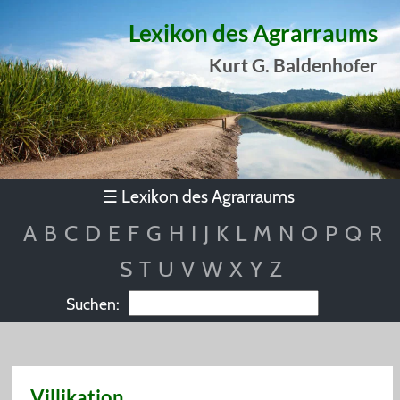
Lexikon des Agrarraums
Kurt G. Baldenhofer
Lexikon des Agrarraums
☰
A
B
C
D
E
F
G
H
I
J
K
L
M
N
O
P
Q
R
S
T
U
V
W
X
Y
Z
Suchen:
Villikation