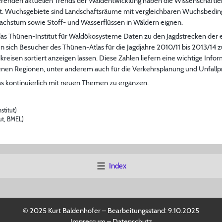
erenden aktuellen Trends der Waldentwicklung haben die Wissenschaftle
t. Wuchsgebiete sind Landschaftsräume mit vergleichbaren Wuchsbedingu
achstum sowie Stoff- und Wasserflüssen in Wäldern eignen.
das Thünen-Institut für Waldökosysteme Daten zu den Jagdstrecken der e
 sich Besucher des Thünen-Atlas für die Jagdjahre 2010/11 bis 2013/14 z
eisen sortiert anzeigen lassen. Diese Zahlen liefern eine wichtige Infor
nen Regionen, unter anderem auch für die Verkehrsplanung und Unfallp
as kontinuierlich mit neuen Themen zu ergänzen.
stitut)
ut, BMEL)
Index
© 2025 Kurt Baldenhofer – Bearbeitungsstand:
9.10.2025
Impressum
–
Datenschutz