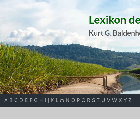
Lexikon d
Kurt G. Baldenh
A
B
C
D
E
F
G
H
I
J
K
L
M
N
O
P
Q
R
S
T
U
V
W
X
Y
Z