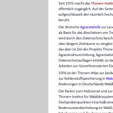
Seit 2015 macht das
Thünen-Instit
öffentlich zugänglich. Auf der Seite
aufgeschlüsselt den räumlich hoch
beruht.
Die deutsche
Agrarstatistik
zur Lan
als Basis für das Abschätzen von 
wird durch den Datenschutz besch
über längere Zeiträume zu vergleich
das aber ist Ziel des Projekts Thün
Agrarstrukturerhebung, Agrarstati
Datenschutzauflagen einhält, so das
Arbeiten zur Georeferenzierten Da
2016 ist der Thünen-Atlas zur lan
zur Kohlenstoffspeicherung in
Wal
Änderungen in Deutschlands Waldb
Die Karten zum Holzvorrat und zur 
Thünen-Institut für Waldökosyste
Stichprobenpunkten innerhalb eine
Bodenzustandserhebung im Wald), f