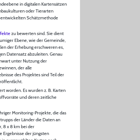
ndeebene in digitalen Kartensätzen
nbaukulturen oder Tierarten
ut entwickelten Schätzmethode
fekte
zu bewerten sind. Sie dient
räumiger Ebene, wie der Gemeinde,
len der Erhebung erschweren es,
sigen Datensatz abzuleiten. Genau
genwart unter Nutzung der
winnen, der alle
bnisse des Projektes sind Teil der
öffentlicht.
rt worden. Es wurden z. B. Karten
ffvorräte und deren zeitliche
riger Monitoring-Projekte, die das
trupps der Länder die Daten an
, 8 x 8 km bei der
e Ergebnisse der jüngsten