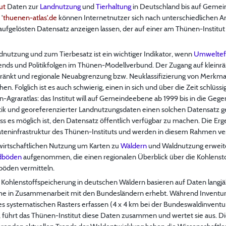
ut
Daten zur
Landnutzung
und
Tierhaltung
in Deutschland bis auf Gemei
 '
thuenen-atlas'.de
können Internetnutzer sich nach unterschiedlichen A
aufgelösten Datensatz anzeigen lassen, der auf einer am Thünen-Instit
dnutzung und zum Tierbesatz ist ein wichtiger Indikator, wenn
Umweltef
Trends und Politikfolgen im Thünen-Modellverbund. Der Zugang auf klein
ränkt und regionale Neuabgrenzung bzw. Neuklassifizierung von Merkma
en. Folglich ist es auch schwierig, einen in sich und über die Zeit schlüs
en-Agraratlas: das Institut will auf Gemeindeebene ab 1999 bis in die Ge
stik und georeferenzierter Landnutzungsdaten einen solchen Datensatz ge
s es möglich ist, den Datensatz öffentlich verfügbar zu machen. Die Erge
teninfrastruktur des Thünen-Instituts und werden in diesem Rahmen ver
dwirtschaftlichen Nutzung um Karten zu
Wäldern
und Waldnutzung erweite
dböden
aufgenommen, die einen regionalen Überblick über die Kohlensto
öden vermitteln.
Kohlenstoffspeicherung in deutschen Wäldern basieren auf Daten langjäh
me in Zusammenarbeit mit den Bundesländern erhebt. Während Inventur
s systematischen Rasters erfassen (4 x 4 km bei der Bundeswaldinventur
ührt das Thünen-Institut diese Daten zusammen und wertet sie aus. Di