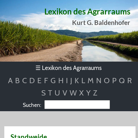
Lexikon des Agrarraums
Kurt G. Baldenhofer
Lexikon des Agrarraums
☰
A
B
C
D
E
F
G
H
I
J
K
L
M
N
O
P
Q
R
S
T
U
V
W
X
Y
Z
Suchen:
Standweide