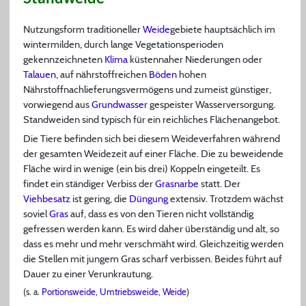
Nutzungsform traditioneller
Weide
gebiete hauptsächlich im
wintermilden, durch lange Vegetationsperioden
gekennzeichneten
Klima
küstennaher Niederungen oder
Talauen
, auf nährstoffreichen
Böden
hohen
Nährstoffnachlieferungsvermögens und zumeist günstiger,
vorwiegend aus
Grundwasser
gespeister Wasserversorgung.
Standweiden sind typisch für ein reichliches Flächenangebot.
Die Tiere befinden sich bei diesem Weideverfahren während
der gesamten Weidezeit auf einer Fläche. Die zu beweidende
Fläche wird in wenige (ein bis drei) Koppeln eingeteilt. Es
findet ein ständiger Verbiss der
Grasnarbe
statt. Der
Viehbesatz
ist gering, die
Düngung
extensiv. Trotzdem wächst
soviel
Gras
auf, dass es von den Tieren nicht vollständig
gefressen werden kann. Es wird daher überständig und alt, so
dass es mehr und mehr verschmäht wird. Gleichzeitig werden
die Stellen mit jungem Gras scharf verbissen. Beides führt auf
Dauer zu einer Verunkrautung.
(s. a.
Portionsweide
,
Umtriebsweide
,
Weide
)