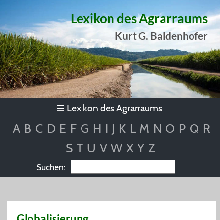
Lexikon des Agrarraums
Kurt G. Baldenhofer
Lexikon des Agrarraums
☰
A
B
C
D
E
F
G
H
I
J
K
L
M
N
O
P
Q
R
S
T
U
V
W
X
Y
Z
Suchen:
Globalisierung