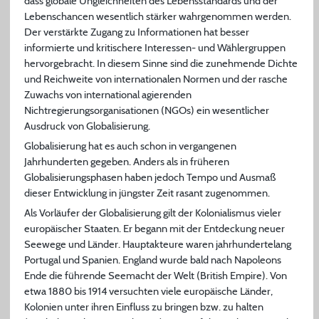
dass globale Ungleichheiten des Lebensstandards und der
Lebenschancen wesentlich stärker wahrgenommen werden.
Der verstärkte Zugang zu Informationen hat besser
informierte und kritischere Interessen- und Wählergruppen
hervorgebracht. In diesem Sinne sind die zunehmende Dichte
und Reichweite von internationalen Normen und der rasche
Zuwachs von international agierenden
Nichtregierungsorganisationen (NGOs) ein wesentlicher
Ausdruck von Globalisierung.
Globalisierung hat es auch schon in vergangenen
Jahrhunderten gegeben. Anders als in früheren
Globalisierungsphasen haben jedoch Tempo und Ausmaß
dieser Entwicklung in jüngster Zeit rasant zugenommen.
Als Vorläufer der Globalisierung gilt der Kolonialismus vieler
europäischer Staaten. Er begann mit der Entdeckung neuer
Seewege und Länder. Hauptakteure waren jahrhundertelang
Portugal und Spanien. England wurde bald nach Napoleons
Ende die führende Seemacht der Welt (British Empire). Von
etwa 1880 bis 1914 versuchten viele europäische Länder,
Kolonien unter ihren Einfluss zu bringen bzw. zu halten