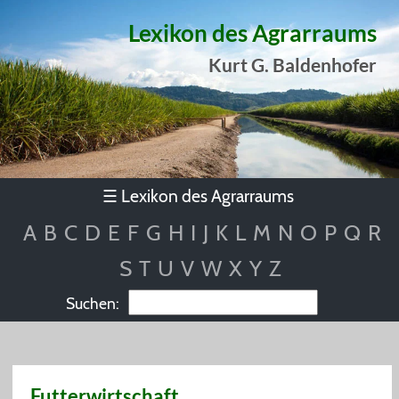
Lexikon des Agrarraums
Kurt G. Baldenhofer
Lexikon des Agrarraums
☰
A
B
C
D
E
F
G
H
I
J
K
L
M
N
O
P
Q
R
S
T
U
V
W
X
Y
Z
Suchen:
Futterwirtschaft