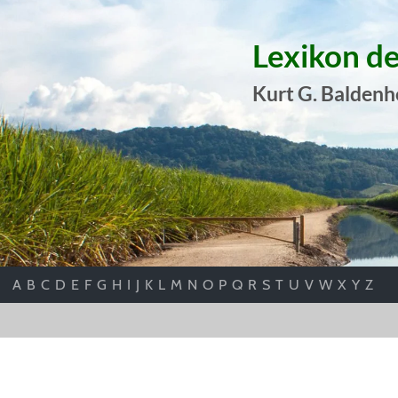
Lexikon d
Kurt G. Baldenh
A
B
C
D
E
F
G
H
I
J
K
L
M
N
O
P
Q
R
S
T
U
V
W
X
Y
Z