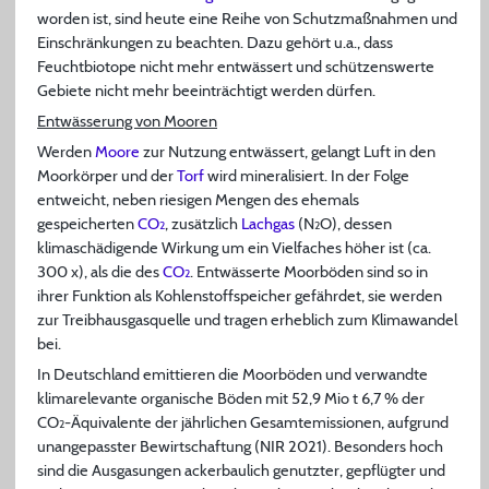
worden ist, sind heute eine Reihe von Schutzmaßnahmen und
Einschränkungen zu beachten. Dazu gehört u.a., dass
Feuchtbiotope nicht mehr entwässert und schützenswerte
Gebiete nicht mehr beeinträchtigt werden dürfen.
Entwässerung von Mooren
Werden
Moore
zur Nutzung entwässert, gelangt Luft in den
Moorkörper und der
Torf
wird mineralisiert. In der Folge
entweicht, neben riesigen Mengen des ehemals
gespeicherten
CO
, zusätzlich
Lachgas
(N
O), dessen
2
2
klimaschädigende Wirkung um ein Vielfaches höher ist (ca.
300 x), als die des
CO
. Entwässerte Moorböden sind so in
2
ihrer Funktion als Kohlenstoffspeicher gefährdet, sie werden
zur Treibhausgasquelle und tragen erheblich zum Klimawandel
bei.
In Deutschland emittieren die Moorböden und verwandte
klimarelevante organische Böden mit 52,9 Mio t 6,7 % der
CO
-Äquivalente der jährlichen Gesamtemissionen, aufgrund
2
unangepasster Bewirtschaftung (NIR 2021). Besonders hoch
sind die Ausgasungen ackerbaulich genutzter, gepflügter und