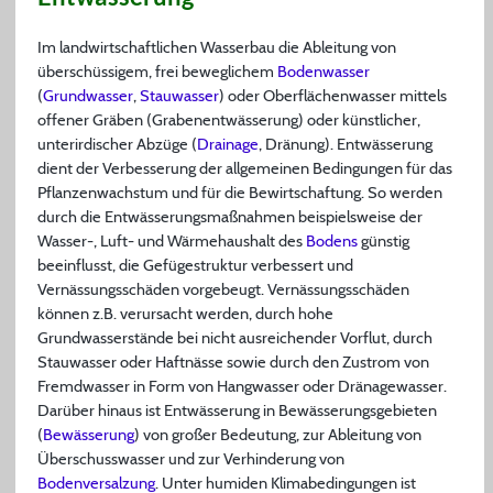
Im landwirtschaftlichen Wasserbau die Ableitung von
überschüssigem, frei beweglichem
Bodenwasser
(
Grundwasser
,
Stauwasser
) oder Oberflächenwasser mittels
offener Gräben (Grabenentwässerung) oder künstlicher,
unterirdischer Abzüge (
Drainage
, Dränung). Entwässerung
dient der Verbesserung der allgemeinen Bedingungen für das
Pflanzenwachstum und für die Bewirtschaftung. So werden
durch die Entwässerungsmaßnahmen beispielsweise der
Wasser-, Luft- und Wärmehaushalt des
Bodens
günstig
beeinflusst, die Gefügestruktur verbessert und
Vernässungsschäden vorgebeugt. Vernässungsschäden
können z.B. verursacht werden, durch hohe
Grundwasserstände bei nicht ausreichender Vorflut, durch
Stauwasser oder Haftnässe sowie durch den Zustrom von
Fremdwasser in Form von Hangwasser oder Dränagewasser.
Darüber hinaus ist Entwässerung in Bewässerungsgebieten
(
Bewässerung
) von großer Bedeutung, zur Ableitung von
Überschusswasser und zur Verhinderung von
Bodenversalzung
. Unter humiden Klimabedingungen ist