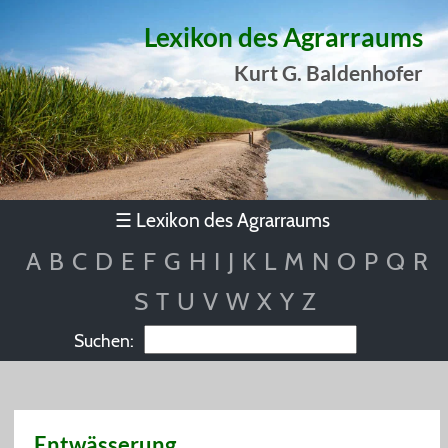
Lexikon des Agrarraums
Kurt G. Baldenhofer
Lexikon des Agrarraums
☰
A
B
C
D
E
F
G
H
I
J
K
L
M
N
O
P
Q
R
S
T
U
V
W
X
Y
Z
Suchen:
Entwässerung