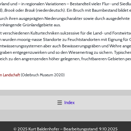
and und – in regionalen Variationen – Bestandteil vieler Flur- und Sie
d),
Brook
oder
Brauk
(niederdeutsch). Ein Bruch mit Baumbestand bildet 
durch ihren ausgeprägten Niederungscharakter sowie durch ausgedehnte
hängende Grünlandgebiete aus.
 verschiedenen Kulturtechniken sukzessive für die Land- und Forstwirt
wurden moorig-nasse Standorte zu Feuchtstandorten mit Eignung für G
wässerungssystemen aber auch Bewässerungsgräben und Wehre angeleg
aben entgegenzuwirken und so den Wiesenertrag zu sichern. Typischerw
eich zu den angrenzenden höher gelegenen, fruchtbareren Gebieten perl
 Landschaft
(Oderbruch Museum 2020)
Index
© 2025 Kurt Baldenhofer – Bearbeitungsstand:
9.10.2025