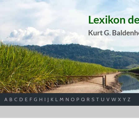
Lexikon d
Kurt G. Baldenh
A
B
C
D
E
F
G
H
I
J
K
L
M
N
O
P
Q
R
S
T
U
V
W
X
Y
Z