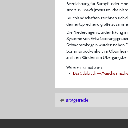
Bezeichnung für Sumpf- oder Moorl
sind z. B.
Broich
(meist im Rheinlan
Bruchlandschaften zeichnen sich 
dementsprechend große zusammen
Die Niederungen wurden häufig mit
Systeme von Entwässerungsgräben 
Schwemmkegeln wurden neben Ent
Sommertrockenheit im Oberrheingr
an ihren Rändern im Übergangsber
Weitere Informationen:
Das Oderbruch ― Menschen machen
Brotgetreide