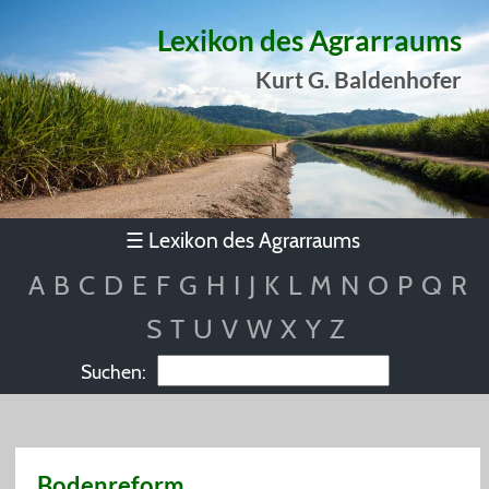
Lexikon des Agrarraums
Kurt G. Baldenhofer
Lexikon des Agrarraums
☰
A
B
C
D
E
F
G
H
I
J
K
L
M
N
O
P
Q
R
S
T
U
V
W
X
Y
Z
Suchen:
Bodenreform