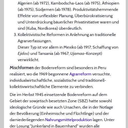
Algerien (ab 1972), Kambodscha-Laos (ab 1975), Äthiopien
(ab 1975), Südjemen (ab 1978). Produktivitätshemmende
Effekte von unflexibler Planung, Überbürokratisierung
und Unterdrückung bäuerlicher Privatinitiative waren und
sind (Kuba, Nordkorea) überdeutlich.
Kollektivistische Reformen in Anlehnung an traditionelle
Agrarverfassungen.
Dieser Typ ist vor allem in Mexiko (ab 1917; Schaffung von
Ejidos
) und Tansania (ab 1967;
Ujamaa
-Konzept)
verwirklicht.
Mischformen
der Bodenreform sind besonders in Peru
realisiert, wo die 1969 begonnene
Agrarreform
versuchte,
individualwirtschaftliche, sozialistische und traditionell-
kollektivwirtschaftliche Elemente zu verbinden.
Die im Herbst 1945 einsetzende Bodenreform auf dem
Gebiet der sowjetisch besetzten Zone (SBZ) hatte sowohl
ideologische Gründe wie auch Ursachen, die in der Notlage
der Bevölkerung (Einheimische und Flüchtlinge) und der
darniederliegenden
Nahrungsmittelproduktion
lagen. Unter
der Losung "Junkerland in Bauernhand" wurden alle