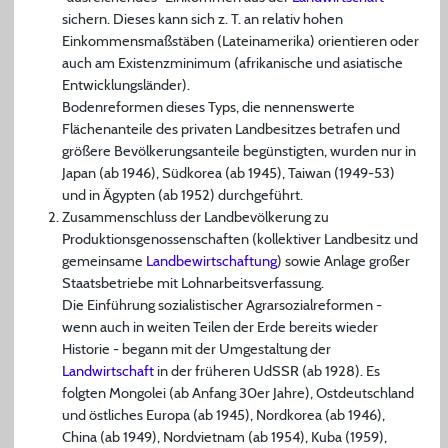
sichern. Dieses kann sich z. T. an relativ hohen
Einkommensmaßstäben (Lateinamerika) orientieren oder
auch am Existenzminimum (afrikanische und asiatische
Entwicklungsländer).
Bodenreformen dieses Typs, die nennenswerte
Flächenanteile des privaten Landbesitzes betrafen und
größere Bevölkerungsanteile begünstigten, wurden nur in
Japan (ab 1946), Südkorea (ab 1945), Taiwan (1949-53)
und in Ägypten (ab 1952) durchgeführt.
Zusammenschluss der Landbevölkerung zu
Produktionsgenossenschaften (kollektiver Landbesitz und
gemeinsame
Landbewirtschaftung
) sowie Anlage großer
Staatsbetriebe mit Lohnarbeitsverfassung.
Die Einführung sozialistischer Agrarsozialreformen -
wenn auch in weiten Teilen der Erde bereits wieder
Historie - begann mit der Umgestaltung der
Landwirtschaft
in der früheren UdSSR (ab 1928). Es
folgten Mongolei (ab Anfang 30er Jahre), Ostdeutschland
und östliches Europa (ab 1945), Nordkorea (ab 1946),
China (ab 1949), Nordvietnam (ab 1954), Kuba (1959),