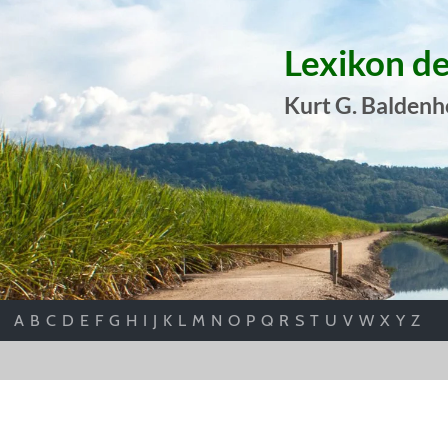
Lexikon d
Kurt G. Baldenh
A
B
C
D
E
F
G
H
I
J
K
L
M
N
O
P
Q
R
S
T
U
V
W
X
Y
Z