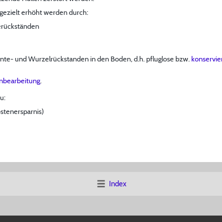
h gezielt erhöht werden durch:
erückständen
rnte- und Wurzelrückstanden in den Boden, d.h. pfluglose bzw.
konservi
nbearbeitung
.
u:
ostenersparnis)
Index