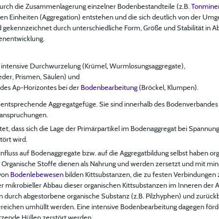
 durch die Zusammenlagerung einzelner Bodenbestandteile (z.B.
Tonminer
ren Einheiten (Aggregation) entstehen und die sich deutlich von der U
 gekennzeichnet durch unterschiedliche Form, Größe und Stabilität in Ab
enentwicklung.
nd intensive Durchwurzelung (Krümel, Wurmlosungsaggregate),
der, Prismen, Säulen) und
es Ap-Horizontes bei der
Bodenbearbeitung
(Bröckel, Klumpen).
as entsprechende Aggregatgefüge. Sie sind innerhalb des Bodenverbandes 
eanspruchungen.
tet, dass sich die Lage der Primärpartikel im Bodenaggregat bei Spannu
tört wird.
influss auf Bodenaggregate bzw. auf die Aggregatbildung selbst haben orga
n. Organische Stoffe dienen als Nahrung und werden zersetzt und mit mi
 von
Bodenlebewesen
bilden Kittsubstanzen, die zu festen Verbindungen
ler mikrobieller Abbau dieser organischen Kittsubstanzen im Inneren der
en durch abgestorbene organische Substanz (z.B. Pilzhyphen) und zurückb
reichen umhüllt werden. Eine intensive Bodenbearbeitung dagegen förde
tzende Hüllen zerstört werden.