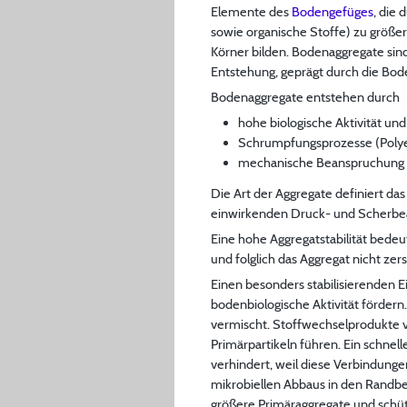
Elemente des
Bodengefüges
, die
sowie organische Stoffe) zu größe
Körner bilden. Bodenaggregate sind
Entstehung, geprägt durch die Bod
Bodenaggregate entstehen durch
hohe biologische Aktivität u
Schrumpfungsprozesse (Polye
mechanische Beanspruchung d
Die Art der Aggregate definiert d
einwirkenden Druck- und Scherb
Eine hohe Aggregatstabilität bedeu
und folglich das Aggregat nicht zers
Einen besonders stabilisierenden E
bodenbiologische Aktivität förder
vermischt. Stoffwechselprodukte
Primärpartikeln führen. Ein schnel
verhindert, weil diese Verbindung
mikrobiellen Abbaus in den Randbe
größere Primäraggregate und schü