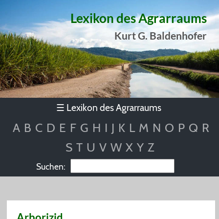
Lexikon des Agrarraums
Kurt G. Baldenhofer
Lexikon des Agrarraums
☰
A
B
C
D
E
F
G
H
I
J
K
L
M
N
O
P
Q
R
S
T
U
V
W
X
Y
Z
Suchen:
Arborizid