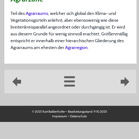
Teil des
Agrarraums
, welcher sich global den Klima- und
Vegetationsgürteln anlehnt, aber ebensowenig wie diese
breitenkreisparallel angeordnet oder durchgängig ist. Er wird
aus diesem Grunde für wenig sinnvoll erachtet. Größenmäßig
entspricht er innerhalb einer hierarchischen Gliederung des
Agrarraums am ehesten der
Agrarregion
.
© 2025 Kurt Baldenhofer – Bearbeitungsstand:
9.10.2025
Impressum
–
Datenschutz