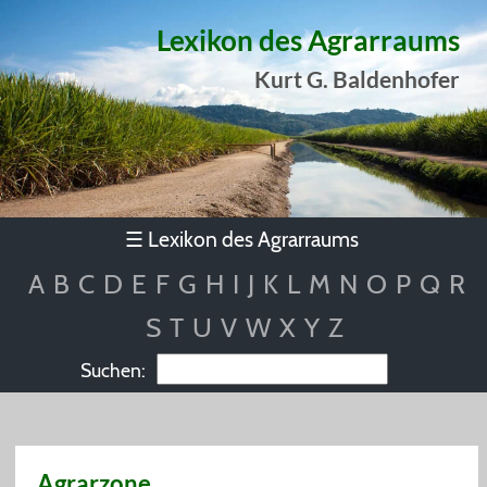
Lexikon des Agrarraums
Kurt G. Baldenhofer
Lexikon des Agrarraums
☰
A
B
C
D
E
F
G
H
I
J
K
L
M
N
O
P
Q
R
S
T
U
V
W
X
Y
Z
Suchen:
Agrarzone