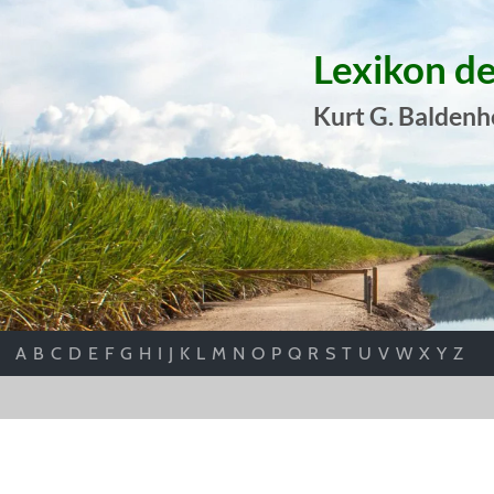
Lexikon d
Kurt G. Baldenh
A
B
C
D
E
F
G
H
I
J
K
L
M
N
O
P
Q
R
S
T
U
V
W
X
Y
Z