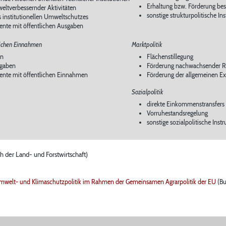
Erhaltung bzw. Förderung be
eltverbessernder Aktivitäten
sonstige strukturpolitische I
 institutionellen Umweltschutzes
ente mit öffentlichen Ausgaben
lichen Einnahmen
Marktpolitik
en
Flächenstillegung
bgaben
Förderung nachwachsender R
mente mit öffentlichen Einnahmen
Förderung der allgemeinen Ex
Sozialpolitik
direkte Einkommenstransfers
Vorruhestandsregelung
sonstige sozialpolitische Inst
h der Land- und Forstwirtschaft)
rumwelt- und Klimaschutzpolitik im Rahmen der Gemeinsamen Agrarpolitik der EU
(Bu