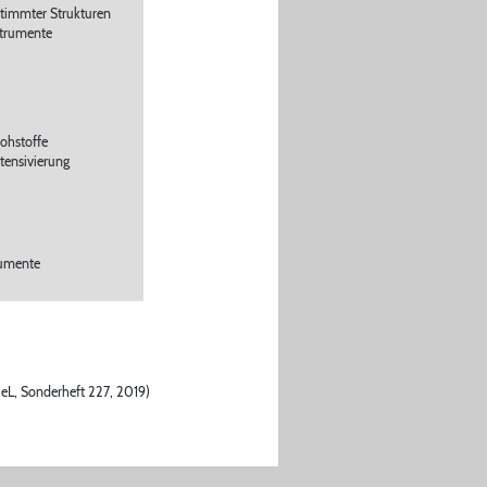
stimmter Strukturen
nstrumente
ohstoffe
tensivierung
rumente
eL, Sonderheft 227, 2019)