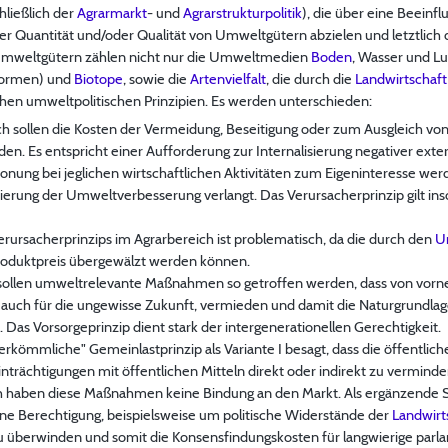
hließlich der
Agrarmarkt
- und
Agrarstrukturpolitik
), die über eine Beeinfl
er Quantität und/oder Qualität von Umweltgütern abzielen und letztlich 
Umweltgütern zählen nicht nur die Umweltmedien
Boden
, Wasser und Lu
formen) und
Biotope
, sowie die
Artenvielfalt
, die durch die
Landwirtschaft
ichen umweltpolitischen Prinzipien. Es werden unterschieden:
h sollen die Kosten der Vermeidung, Beseitigung oder zum Ausgleich 
n. Es entspricht einer Aufforderung zur Internalisierung negativer exter
nung bei jeglichen wirtschaftlichen Aktivitäten zum Eigeninteresse wer
erung der Umweltverbesserung verlangt. Das Verursacherprinzip gilt inso
rursacherprinzips im Agrarbereich ist problematisch, da die durch den
U
Produktpreis übergewälzt werden können.
sollen umweltrelevante Maßnahmen so getroffen werden, dass von vorne
auch für die ungewisse Zukunft, vermieden und damit die Naturgrundla
s Vorsorgeprinzip dient stark der intergenerationellen Gerechtigkeit.
erkömmliche" Gemeinlastprinzip als Variante I besagt, dass die öffentlic
nträchtigungen mit öffentlichen Mitteln direkt oder indirekt zu vermind
h haben diese Maßnahmen keine Bindung an den Markt. Als ergänzende St
ne Berechtigung, beispielsweise um politische Widerstände der
Landwirt
erwinden und somit die Konsensfindungskosten für langwierige parla