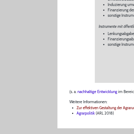
Induzierung umw
Finanzierung des
sonstige Instrum
Instrumente mit öffent
Lenkungsabgab
Finanzierungsa
sonstige Instru
(s. a.
nachhaltige Entwicklung
im Bereic
Weitere Informationen:
Zur effektiven Gestaltung der Agra
Agrarpolitik
(ARL 2018)