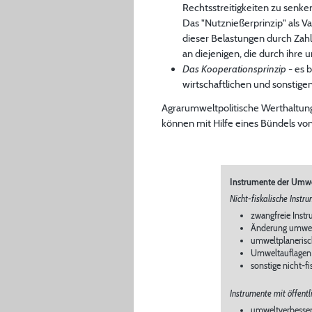
Rechtsstreitigkeiten zu senke
Das "Nutznießerprinzip" als V
dieser Belastungen durch Zah
an diejenigen, die durch ihr
Das Kooperationsprinzip
- es 
wirtschaftlichen und sonstig
Agrarumweltpolitische Werthaltung
können mit Hilfe eines Bündels vo
Instrumente der Umwel
Nicht-fiskalische Instr
zwangfreie Inst
Änderung umwel
umweltplanerisc
Umweltauflagen
sonstige nicht-f
Instrumente mit öffent
umweltverbessern