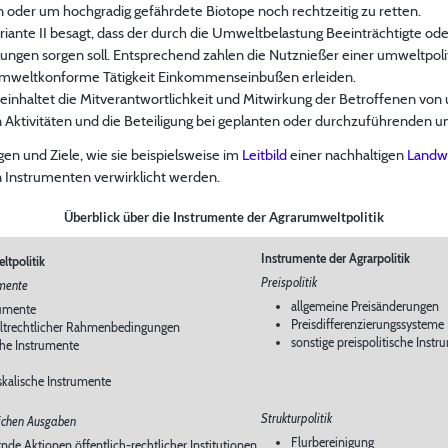
n oder um hochgradig gefährdete Biotope noch rechtzeitig zu retten.
ariante II besagt, dass der durch die Umweltbelastung Beeinträchtigte od
lungen sorgen soll. Entsprechend zahlen die Nutznießer einer umweltpo
e umweltkonforme Tätigkeit Einkommenseinbußen erleiden.
beinhaltet die Mitverantwortlichkeit und Mitwirkung der Betroffenen vo
en Aktivitäten und die Beteiligung bei geplanten oder durchzuführend
en und Ziele, wie sie beispielsweise im
Leitbild
einer nachhaltigen
Landwi
n Instrumenten verwirklicht werden.
Überblick über die Instrumente der Agrarumweltpolitik
Instrumente der Agrarpolitik
tpolitik
Preispolitik
umente
allgemeine Preisänderungen
rumente
Preisdifferenzierungssysteme
trechtlicher Rahmenbedingungen
sonstige preispolitische Instr
he Instrumente
iskalische Instrumente
Strukturpolitik
lichen Ausgaben
Flurbereinigung
de Aktionen öffentlich-rechtlicher Institutionen