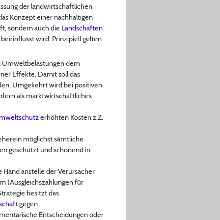
ussung der landwirtschaftlichen
das Konzept einer nachhaltigen
ft, sondern auch die
Landschaften
beeinflusst wird. Prinzipiell gelten
von Umweltbelastungen dem
ner Effekte. Damit soll das
den. Umgekehrt wird bei positiven
fern als marktwirtschaftliches
mweltschutz
erhöhten Kosten z.Z.
herein möglichst sämtliche
gen geschützt und schonend in
he Hand anstelle der Verursacher
ern (Ausgleichszahlungen für
rategie besitzt das
schaft
gegen
mentarische Entscheidungen oder