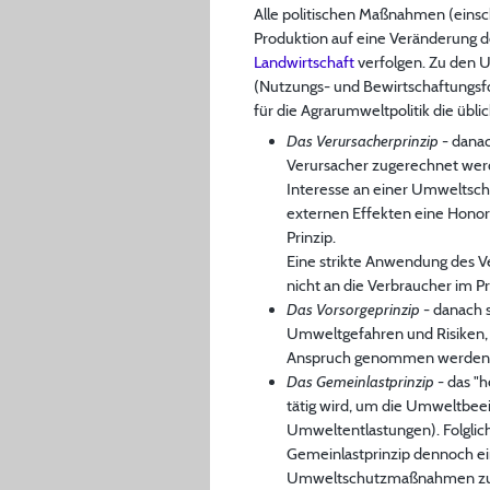
Alle politischen Maßnahmen (einsc
Produktion auf eine Veränderung d
Landwirtschaft
verfolgen. Zu den 
(Nutzungs- und Bewirtschaftungs
für die Agrarumweltpolitik die übl
Das Verursacherprinzip
- danac
Verursacher zugerechnet werde
Interesse an einer Umweltscho
externen Effekten eine Honori
Prinzip.
Eine strikte Anwendung des Ve
nicht an die Verbraucher im 
Das Vorsorgeprinzip
- danach 
Umweltgefahren und Risiken, 
Anspruch genommen werden. Da
Das Gemeinlastprinzip
- das "h
tätig wird, um die Umweltbeei
Umweltentlastungen). Folglic
Gemeinlastprinzip dennoch ei
Umweltschutzmaßnahmen zu üb